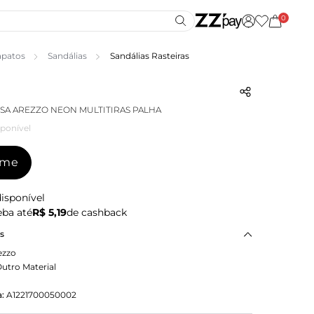
0
apatos
Sandálias
Sandálias Rasteiras
SA AREZZO NEON MULTITIRAS PALHA
ponível
-me
isponível
ba até
R$ 5,19
de cashback
as
ezzo
utro Material
:
A1221700050002