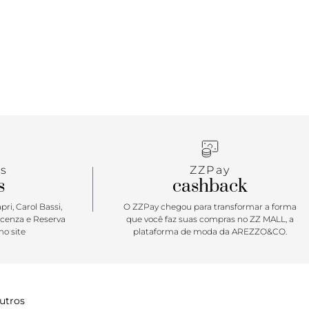
s
ZZPay
s
cashback
ri, Carol Bassi,
O ZZPay chegou para transformar a forma
icenza e Reserva
que você faz suas compras no ZZ MALL, a
o site
plataforma de moda da AREZZO&CO.
utros