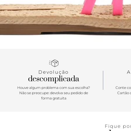
Devolução
A
descomplicada
Houve algum problema com sua escolha?
Conte co
Não se preocupe: devolva seu pedido de
Cartão d
forma gratuita
Fique po