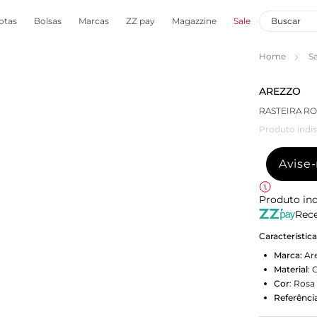
otas
Bolsas
Marcas
ZZ pay
Magazzine
Sale
Home
S
AREZZO
RASTEIRA RO
Produto indis
Avise
Produto ind
Rece
Característic
Marca:
Ar
Material
:
O
Cor
:
Rosa
Referência