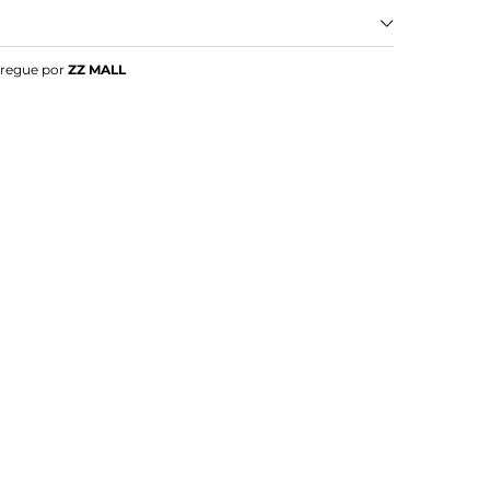
sa Neon Multitiras Palha
tregue por
ZZ MALL