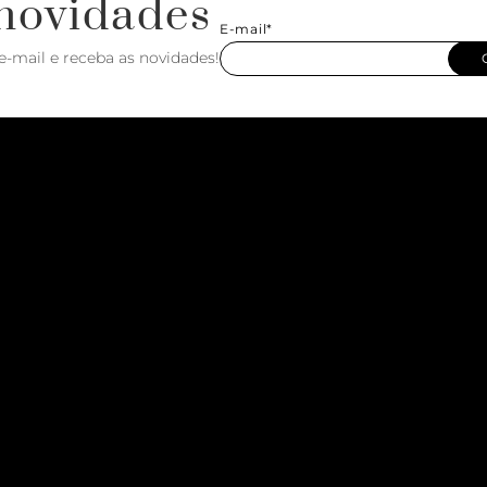
novidades
E-mail*
e-mail e receba as novidades!