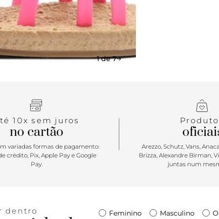
1 de 7
té 10x sem juros
Produto
no cartão
oficiai
m variadas formas de pagamento:
Arezzo, Schutz, Vans, Anacap
e crédito, Pix, Apple Pay e Google
Brizza, Alexandre Birman, V
Pay.
juntas num mesm
r dentro
Feminino
Masculino
O