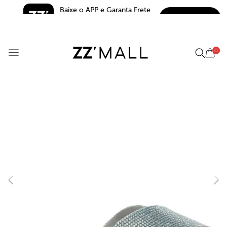
Baixe o APP e Garanta Frete 
BAIXAR
Grátis*
5.0
0