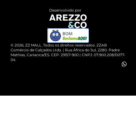
Entrega
ZZ Influ
Desenvolvido por
Devolução do Produto
ZZ MALL é confiável
Compre pelo WhatsApp
ZZPay
BOM
Cartão Presente
©
2026
, ZZ MALL. Todos os direitos reservados.
ZZAB
Comércio de Calçados Ltda. | Rua África do Sul, 2280. Padre
Mathias, Cariacica/ES. CEP: 29157-900 | CNPJ: 07.900.208/0077-
Vendas Corporativas
04