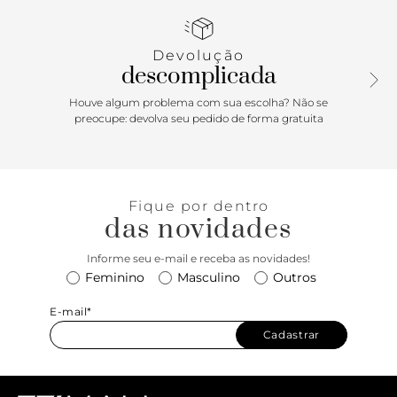
marrom com inscrição do nome da marca. Deixa dedos,
laterais e calcanhar à mostra.
Devolução
Porque Apostar: O toque glam que os seus looks precisam
descomplicada
chegou! Fresca, leve e estilosa, a rasteira ANACAPRI é
aquele item curinga para todas as horas. Versátil e fácil de
Houve algum problema com sua escolha? Não se
calçar, ela é puro estilo, funcionando bem na hora de
preocupe: devolva seu pedido de forma gratuita
arrematar produções mais básicas do dia a dia ou aquelas
mais sofisticados, para eventos noturnos. Sem medo de
errar!
Fique por dentro
das novidades
Informe seu e-mail e receba as novidades!
Feminino
Masculino
Outros
E-mail*
Cadastrar