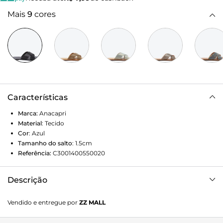
Mais
9
cores
Características
Marca:
Anacapri
Material
:
Tecido
Cor
:
Azul
Tamanho do salto
:
1.5cm
Referência:
C3001400550020
Descrição
Rasteira ANACAPRI azul. Possui duas tiras largas revestidas
Vendido e entregue por
ZZ MALL
em manta brilhosa da cor do modelo cruzadas sobre o
peito do pé. Solado rasteiro emborrachado e palmilha