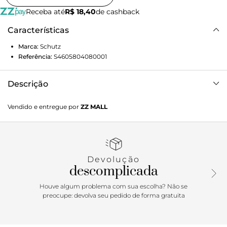
Receba até
R$ 18,40
de cashback
Características
Marca:
Schutz
Referência:
S4605804080001
Descrição
Muito mais que praticidade, este porta-cartões preto é
Vendido e entregue por
ZZ MALL
sinônimo de estilo. Trazendo nossa icônica estampa
Triangle, ele une funcionalidade e sofisticação em um só
acessório. Além das divisórias externas para os cartões,
possui também um pequeno espaço central. Perfeito para
quem valoriza os detalhes e sabe que a verdadeira
Devolução
elegância está nas pequenas escolhas!
descomplicada
Houve algum problema com sua escolha? Não se
preocupe: devolva seu pedido de forma gratuita