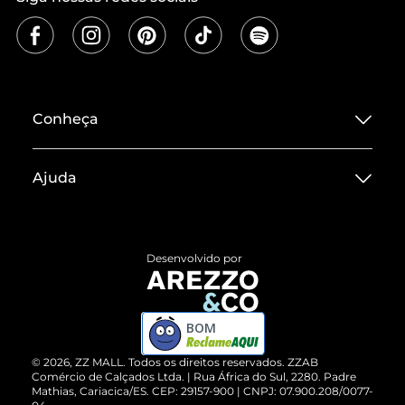
Conheça
Sobre ZZ MALL
Ajuda
Termos de Uso
Central de Atendimento
Políticas de Privacidade
Entrega
ZZ Influ
Desenvolvido por
Devolução do Produto
ZZ MALL é confiável
Compre pelo WhatsApp
ZZPay
BOM
Cartão Presente
©
2026
, ZZ MALL. Todos os direitos reservados.
ZZAB
Comércio de Calçados Ltda. | Rua África do Sul, 2280. Padre
Mathias, Cariacica/ES. CEP: 29157-900 | CNPJ: 07.900.208/0077-
Vendas Corporativas