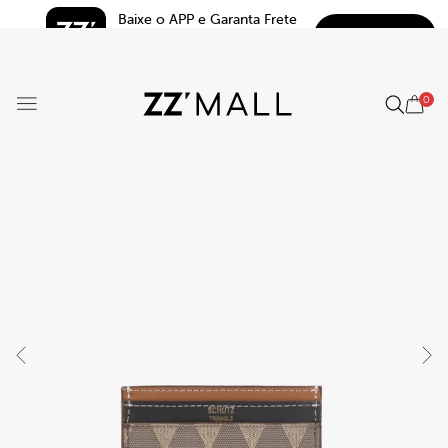
Baixe o APP e Garanta Frete 
BAIXAR
Grátis*
5.0
0