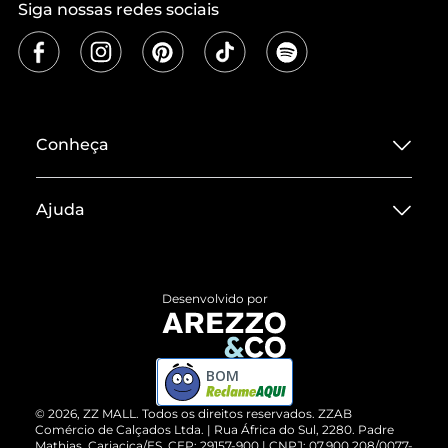
Siga nossas redes sociais
Conheça
Sobre ZZ MALL
Ajuda
Termos de Uso
Central de Atendimento
Políticas de Privacidade
Entrega
ZZ Influ
Desenvolvido por
Devolução do Produto
ZZ MALL é confiável
Compre pelo WhatsApp
ZZPay
BOM
Cartão Presente
©
2026
, ZZ MALL. Todos os direitos reservados.
ZZAB
Comércio de Calçados Ltda. | Rua África do Sul, 2280. Padre
Mathias, Cariacica/ES. CEP: 29157-900 | CNPJ: 07.900.208/0077-