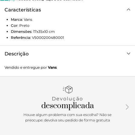
Características
Marca:
Vans
Cor
:
Preto
Dimensões:
17x35x10
cm
Referência:
V5000200480001
Descrição
Um estilo retrô com charme atemporal, a Pochete Ward
Vendido e entregue por
Vans
Cross Body Pack Black Ripstop preta foi incrementada
com tecidos de Cordura®, reconhecidos por sua
durabilidade e resistência a abrasão, rasgos e raspagens.
Com dois bolsos com fechamento em zíper, a pochete
clássica de alça cruzada também tem possui uma alça
Devolução
ajustável com protetor e aplicação de etiqueta tecida com
descomplicada
assinatura Vans em “Drop V” e inscrições “Off The Wall” e
“since 1966”. Dimensões (AxLxP) - 17.5 x 45.5 x 10 cm.
Houve algum problema com sua escolha? Não se
Capacidade: 4 litros.
preocupe: devolva seu pedido de forma gratuita