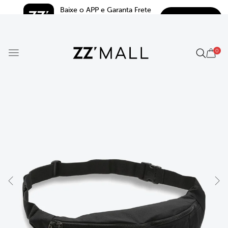
Baixe o APP e Garanta Frete 
BAIXAR
Grátis*
5.0
0