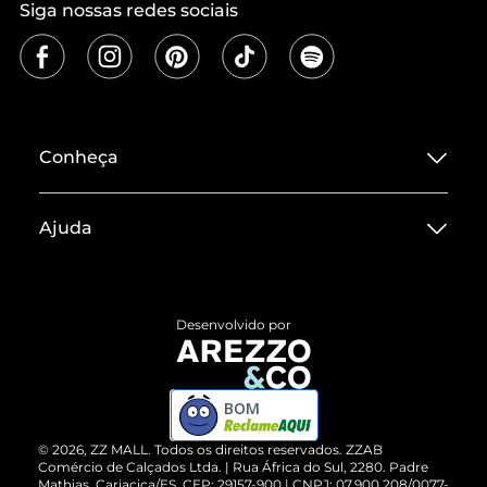
Siga nossas redes sociais
Conheça
Sobre ZZ MALL
Ajuda
Termos de Uso
Central de Atendimento
Políticas de Privacidade
Entrega
ZZ Influ
Desenvolvido por
Devolução do Produto
ZZ MALL é confiável
Compre pelo WhatsApp
ZZPay
BOM
Cartão Presente
©
2026
, ZZ MALL. Todos os direitos reservados.
ZZAB
Comércio de Calçados Ltda. | Rua África do Sul, 2280. Padre
Mathias, Cariacica/ES. CEP: 29157-900 | CNPJ: 07.900.208/0077-