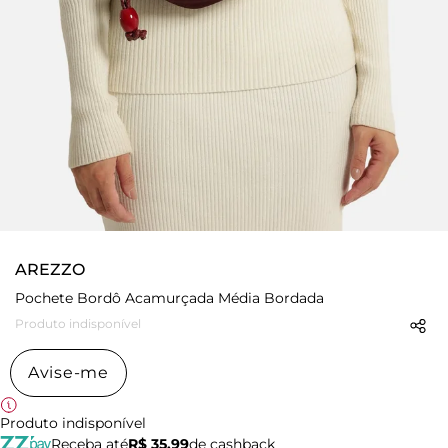
AREZZO
Pochete Bordô Acamurçada Média Bordada
Produto indisponível
Avise-me
Produto indisponível
Receba até
R$ 35,99
de cashback