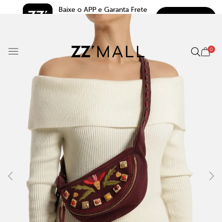
Baixe o APP e Garanta Frete 
BAIXAR
Grátis*
5.0
0