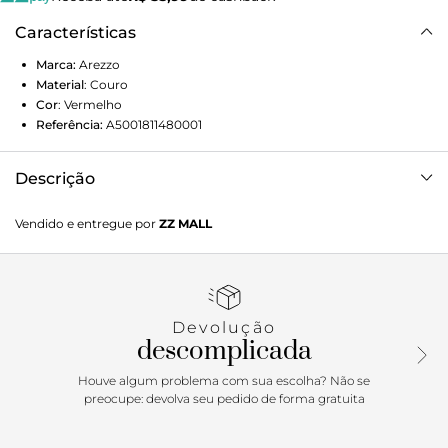
Características
Marca:
Arezzo
Material
:
Couro
Cor
:
Vermelho
Referência:
A5001811480001
Descrição
Pochete acamurçada bordô. O acessório tem formato
Vendido e entregue por
ZZ MALL
alongado e acabamento macio. Traz tira de couro regulável
para uso na cintura, com tira fina transpassada, bordado
floral colorido na capa e aplicação de metais com pedras no
contorno. Possui fecho em zíper e puxador em tira tressê
com pingente.
Devolução
descomplicada
Houve algum problema com sua escolha? Não se
preocupe: devolva seu pedido de forma gratuita