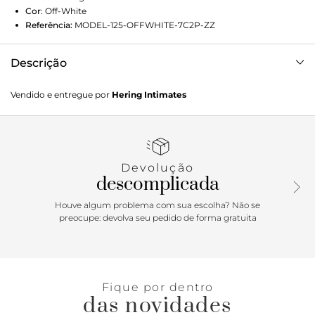
Cor
:
Off-White
Referência:
MODEL-125-OFFWHITE-7C2P-ZZ
Descrição
Conjunto masculino de pijama manga curta com bermuda.
Vendido e entregue por
Hering Intimates
A camiseta possui modelagem regular e decote henley,
decote com um peitilho curto com botões. A bermuda
possui comprimento um pouco mais curto com
modelagem moderna e abertura na barra nas laterais. A
malha desse pijama é 100% algodão com toque super
Devolução
macio.Detalhes do conjunto:Malha premium Modelagem
descomplicada
regular Decote henley Cós de elástico Máximo conforto
Houve algum problema com sua escolha? Não se
preocupe: devolva seu pedido de forma gratuita
Fique por dentro
das novidades