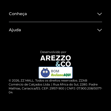
Conheça
Sobre ZZ MALL
Ajuda
Termos de Uso
Central de Atendimento
Políticas de Privacidade
Entrega
ZZ Influ
Desenvolvido por
Devolução do Produto
ZZ MALL é confiável
Compre pelo WhatsApp
ZZPay
BOM
Cartão Presente
©
2026
, ZZ MALL. Todos os direitos reservados.
ZZAB
Comércio de Calçados Ltda. | Rua África do Sul, 2280. Padre
Mathias, Cariacica/ES. CEP: 29157-900 | CNPJ: 07.900.208/0077-
Vendas Corporativas
04