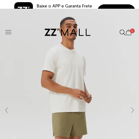
Baixe o APP e Garanta Frete 
BAIXAR
Grátis*
5.0
0