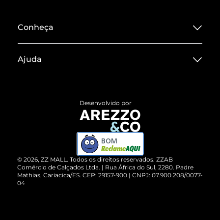
Conheça
Sobre ZZ MALL
Ajuda
Termos de Uso
Central de Atendimento
Políticas de Privacidade
Entrega
ZZ Influ
Desenvolvido por
Devolução do Produto
ZZ MALL é confiável
Compre pelo WhatsApp
ZZPay
BOM
Cartão Presente
©
2026
, ZZ MALL. Todos os direitos reservados.
ZZAB
Comércio de Calçados Ltda. | Rua África do Sul, 2280. Padre
Mathias, Cariacica/ES. CEP: 29157-900 | CNPJ: 07.900.208/0077-
Vendas Corporativas
04