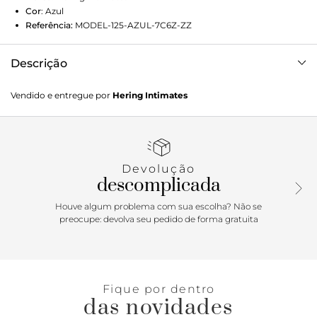
Cor
:
Azul
Referência:
MODEL-125-AZUL-7C6Z-ZZ
Descrição
Pijama masculino manga curta com bermuda. Pijama em
Vendido e entregue por
Hering Intimates
malha de algodão flamê e modelagem regular levemente
mais solto. Camiseta com gola redonda e transfer com o
símbolo hering (peixinho) no peito do lado esquerdo de
quem veste. Bermuda com modelagem reta e caimento
solto.Detalhes do conjunto:Malha flamêModelagem
Devolução
regularBordado no peitoCós de elástico
descomplicada
Houve algum problema com sua escolha? Não se
preocupe: devolva seu pedido de forma gratuita
Fique por dentro
das novidades