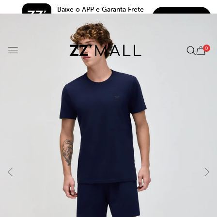
Baixe o APP e Garanta Frete 
BAIXAR
Grátis*
5.0
0