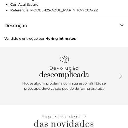
Cor
:
Azul Escuro
Referência:
MODEL-125-AZUL_MARINHO-7C0A-ZZ
Descrição
Sinônimo de elegancia, o Pijama feminino Hering foi
Vendido e entregue por
Hering Intimates
elaborado em meia malha de algodão permitindo a peça
um aspecto mais natural. Este modelo possui camisa em
modelagem mais curta, um shape amplo nas laterais e
botões frontais funcionais trazendo muita praticidade. Já a
calça tem a modelagem reta e mais larga nas pernas e
Devolução
com fendas nas laterais. Invista nesse pijama feminino
descomplicada
Hering, super estiloso e confortável.
Houve algum problema com sua escolha? Não se
preocupe: devolva seu pedido de forma gratuita
Fique por dentro
das novidades