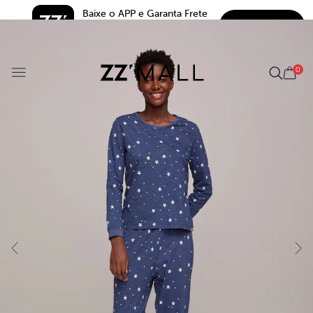
Baixe o APP e Garanta Frete 
BAIXAR
Grátis*
5.0
0