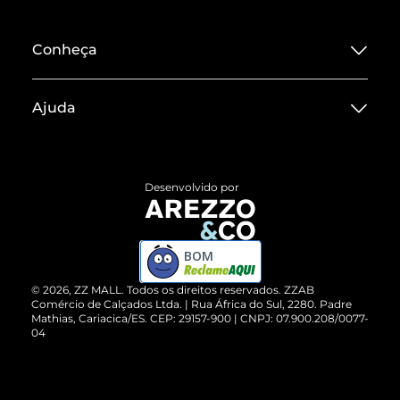
Conheça
Sobre ZZ MALL
Ajuda
Termos de Uso
Central de Atendimento
Políticas de Privacidade
Entrega
ZZ Influ
Desenvolvido por
Devolução do Produto
ZZ MALL é confiável
Compre pelo WhatsApp
ZZPay
BOM
Cartão Presente
©
2026
, ZZ MALL. Todos os direitos reservados.
ZZAB
Comércio de Calçados Ltda. | Rua África do Sul, 2280. Padre
Mathias, Cariacica/ES. CEP: 29157-900 | CNPJ: 07.900.208/0077-
Vendas Corporativas
04