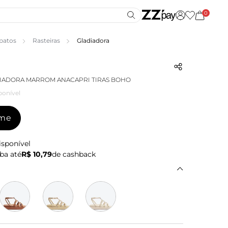
0
patos
Rasteiras
Gladiadora
IADORA MARROM ANACAPRI TIRAS BOHO
ponível
-me
isponível
ba até
R$ 10,79
de cashback