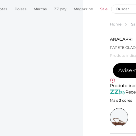
otas
Bolsas
Marcas
ZZ pay
Magazzine
Sale
Home
Sa
ANACAPRI
PAPETE GLAD
Produto indis
Avise
Produto ind
Rece
Mais
3
cores