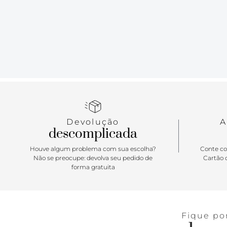
Devolução
A
descomplicada
Houve algum problema com sua escolha?
Conte co
Não se preocupe: devolva seu pedido de
Cartão d
forma gratuita
Fique po