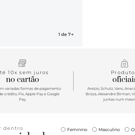
arrumadinho
e da pratici
1 de 7
té 10x sem juros
Produto
no cartão
oficiai
m variadas formas de pagamento:
Arezzo, Schutz, Vans, Anacap
e crédito, Pix, Apple Pay e Google
Brizza, Alexandre Birman, V
Pay.
juntas num mesm
r dentro
Feminino
Masculino
O