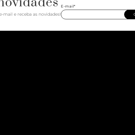
novidades
E-mail*
e-mail e receba as novidades!