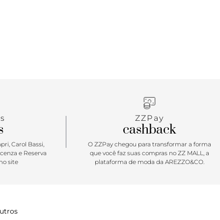
 para as composições, sem abrir mão do conforto
dade.
s
ZZPay
s
cashback
ri, Carol Bassi,
O ZZPay chegou para transformar a forma
icenza e Reserva
que você faz suas compras no ZZ MALL, a
o site
plataforma de moda da AREZZO&CO.
utros