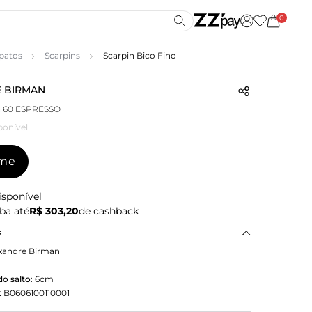
0
patos
Scarpins
Scarpin Bico Fino
 BIRMAN
M 60 ESPRESSO
ponível
-me
isponível
ba até
R$ 303,20
de cashback
s
xandre Birman
o salto
:
6cm
:
B0606100110001