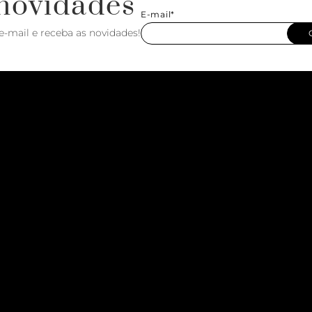
novidades
E-mail*
e-mail e receba as novidades!