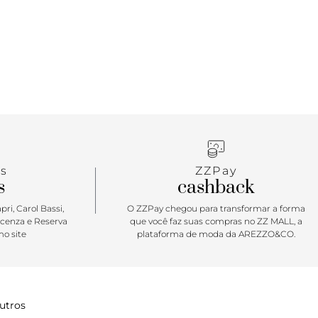
s
ZZPay
s
cashback
ri, Carol Bassi,
O ZZPay chegou para transformar a forma
icenza e Reserva
que você faz suas compras no ZZ MALL, a
o site
plataforma de moda da AREZZO&CO.
utros