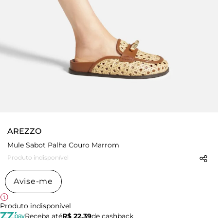
AREZZO
Mule Sabot Palha Couro Marrom
Produto indisponível
Avise-me
Produto indisponível
Receba até
R$ 22,39
de cashback