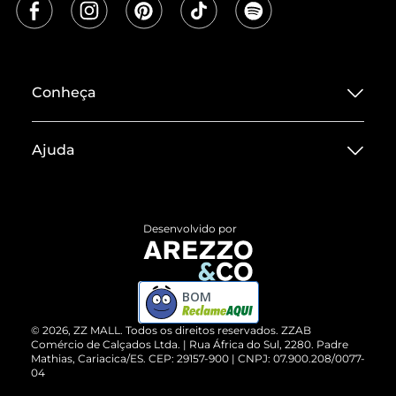
Conheça
Sobre ZZ MALL
Ajuda
Termos de Uso
Central de Atendimento
Políticas de Privacidade
Entrega
ZZ Influ
Desenvolvido por
Devolução do Produto
ZZ MALL é confiável
Compre pelo WhatsApp
ZZPay
BOM
Cartão Presente
©
2026
, ZZ MALL. Todos os direitos reservados.
ZZAB
Comércio de Calçados Ltda. | Rua África do Sul, 2280. Padre
Mathias, Cariacica/ES. CEP: 29157-900 | CNPJ: 07.900.208/0077-
Vendas Corporativas
04