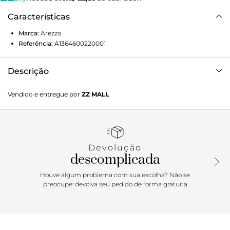
Características
Marca:
Arezzo
Referência:
A1364600220001
Descrição
Mule feminina em palha natural e couro marrom. O sapato
Vendido e entregue por
ZZ MALL
tem salto rasteiro, formato arredondado na ponta e
palmilha anatômica com gravação do nome da marca.
Aberta atrás, traz cabedal em palhinha sextavada e vazada,
com tira em couro sobreposta e detalhe em metal dourado.
Devolução
descomplicada
Houve algum problema com sua escolha? Não se
preocupe: devolva seu pedido de forma gratuita