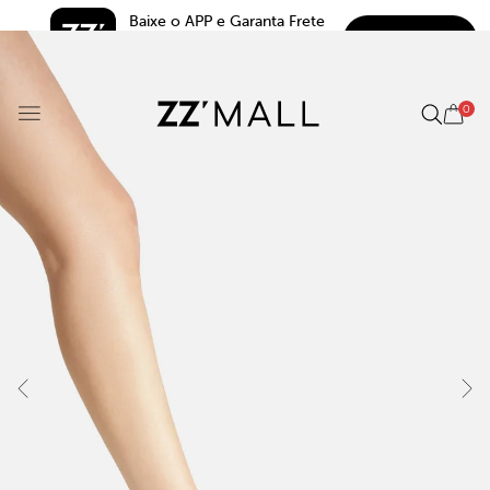
Baixe o APP e Garanta Frete 
BAIXAR
Grátis*
5.0
0