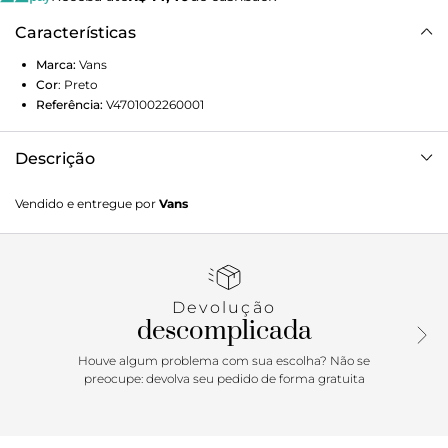
Características
Marca:
Vans
Cor
:
Preto
Referência:
V4701002260001
Descrição
Fundada na Califórnia em 1966, a Vans está envolvida com
Vendido e entregue por
Vans
a cultura de rua, artes, música e ligada ao skate e à
evolução do esporte, sem perder a essência. Dos clássicos
aos modernos, a Vans possui uma enorme variedade de
modelos de tênis, roupas e acessórios, sempre mantendo o
estilo "Off The Wall". O Moletom Core Basic Crew Fleece
Devolução
Black Heather possui o logo Vans em "Drop V" bordado na
descomplicada
altura do peito do lado esquerdo, com etiqueta tecida Vans
aplicada na lateral. Apresenta gola, barra e punhos
Houve algum problema com sua escolha? Não se
canelados e é confeccionado em 50% algodão e 50%
preocupe: devolva seu pedido de forma gratuita
poliéster. Tipo de modelagem: classic. O modelo tem 1,82 e
veste tamanho M.