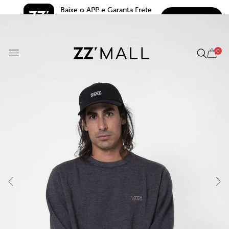
Baixe o APP e Garanta Frete 
BAIXAR
Grátis*
5.0
0