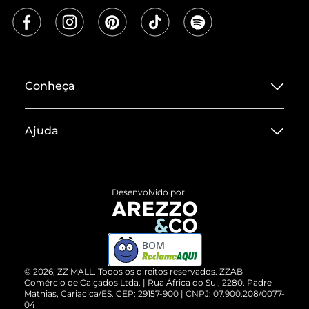
Conheça
Sobre ZZ MALL
Ajuda
Termos de Uso
Central de Atendimento
Políticas de Privacidade
Entrega
ZZ Influ
Desenvolvido por
Devolução do Produto
ZZ MALL é confiável
Compre pelo WhatsApp
ZZPay
BOM
Cartão Presente
©
2026
, ZZ MALL. Todos os direitos reservados.
ZZAB
Comércio de Calçados Ltda. | Rua África do Sul, 2280. Padre
Mathias, Cariacica/ES. CEP: 29157-900 | CNPJ: 07.900.208/0077-
Vendas Corporativas
04