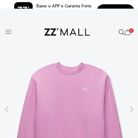
Baixe o APP e Garanta Frete 
BAIXAR
Grátis*
5.0
0