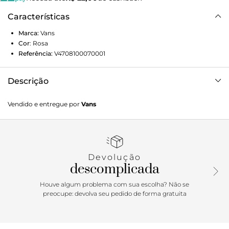
Características
Marca:
Vans
Cor
:
Rosa
Referência:
V4708100070001
Descrição
Quando imaginamos a coleção ComfyCush Sweats,
Vendido e entregue por
Vans
sabíamos que queríamos criar os moletons mais macios e
confortáveis ??que você já usou. Com foco no tecido e na
construção, o Moletom Crew Comfycush Overt CC
Cyclamen é feito com lã de camurça super macia que
parece um sonho, costuras flatlock que eliminam o atrito e
Devolução
painéis simples que oferecem menos costura e mais
descomplicada
elasticidade. Depois de colocá-lo, você nunca mais vai
querer tirá-lo.
Houve algum problema com sua escolha? Não se
.Aproveite a Black Friday Vans e adquira já seu novo
preocupe: devolva seu pedido de forma gratuita
produto Off The Wall