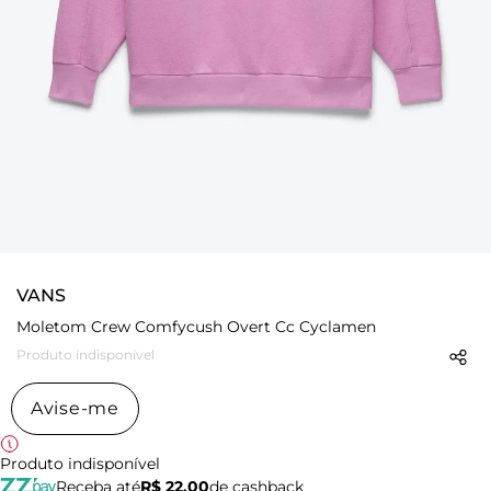
VANS
Moletom Crew Comfycush Overt Cc Cyclamen
Produto indisponível
Avise-me
Produto indisponível
Receba até
R$ 22,00
de cashback