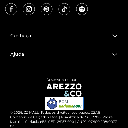
Conheça
Sobre ZZ MALL
Ajuda
Termos de Uso
Central de Atendimento
Políticas de Privacidade
Entrega
ZZ Influ
Desenvolvido por
Devolução do Produto
ZZ MALL é confiável
Compre pelo WhatsApp
ZZPay
BOM
Cartão Presente
©
2026
, ZZ MALL. Todos os direitos reservados.
ZZAB
Comércio de Calçados Ltda. | Rua África do Sul, 2280. Padre
Mathias, Cariacica/ES. CEP: 29157-900 | CNPJ: 07.900.208/0077-
Vendas Corporativas
04