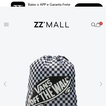
Baixe o APP e Garanta Frete 
BAIXAR
Grátis*
5.0
0