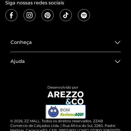
Siga nossas redes sociais
Conheça
Sobre ZZ MALL
Ajuda
Termos de Uso
Central de Atendimento
Políticas de Privacidade
Entrega
ZZ Influ
Desenvolvido por
Devolução do Produto
ZZ MALL é confiável
Compre pelo WhatsApp
ZZPay
BOM
Cartão Presente
©
2026
, ZZ MALL. Todos os direitos reservados.
ZZAB
Comércio de Calçados Ltda. | Rua África do Sul, 2280. Padre
Mathias, Cariacica/ES. CEP: 29157-900 | CNPJ: 07.900.208/0077-