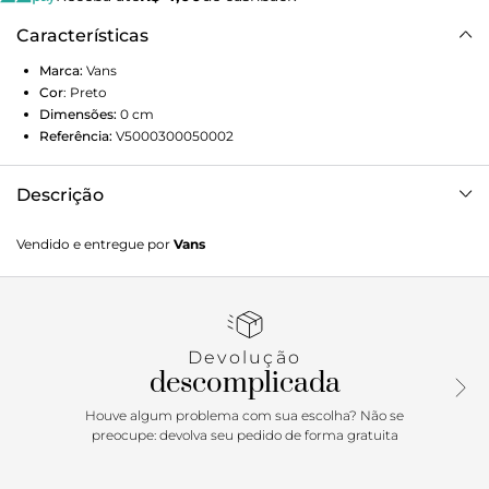
Características
Marca:
Vans
Cor
:
Preto
Dimensões:
0
cm
Referência:
V5000300050002
Descrição
Mostre seu estilo “Off The Wall” com a Benched Bag, uma
Vendido e entregue por
Vans
mochila leve fechada com cordão que mantém as coisas
simples. Com alças em corda sintética, também tem nosso
logotipo característico de skate e estampa de
checkerboard. • Dimensões (AxL) - 43 x 32 x cm •
Capacidade - 12 litros.Aproveite a Black Friday Vans e
Devolução
adquira já seu novo produto Off The Wall
descomplicada
Houve algum problema com sua escolha? Não se
preocupe: devolva seu pedido de forma gratuita