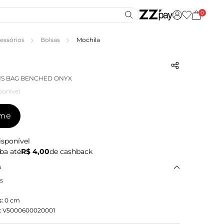
0
essórios
Bolsas
Mochila
NS BAG BENCHED ONYX
ponível
-me
isponível
ba até
R$ 4,00
de cashback
s
s
:
0
cm
:
V5000600020001