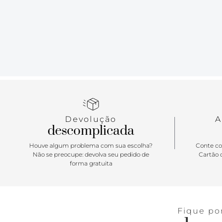
Devolução
A
descomplicada
Houve algum problema com sua escolha?
Conte co
Não se preocupe: devolva seu pedido de
Cartão d
forma gratuita
Fique po