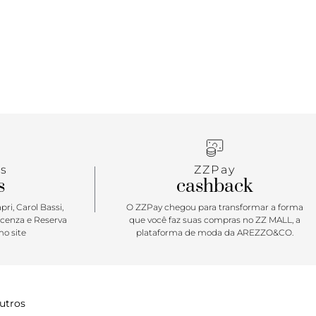
s
ZZPay
s
cashback
ri, Carol Bassi,
O ZZPay chegou para transformar a forma
icenza e Reserva
que você faz suas compras no ZZ MALL, a
o site
plataforma de moda da AREZZO&CO.
utros