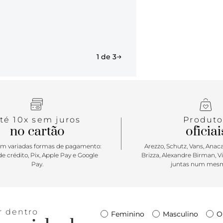
1 de 3
té 10x sem juros
Produto
no cartão
oficiai
m variadas formas de pagamento:
Arezzo, Schutz, Vans, Anacap
e crédito, Pix, Apple Pay e Google
Brizza, Alexandre Birman, V
Pay.
juntas num mesm
r dentro
Feminino
Masculino
O