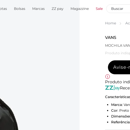
otas
Bolsas
Marcas
ZZ pay
Magazzine
Sale
Home
Ac
VANS
MOCHILA VA
Produto indis
Avise
Produto ind
Rece
Característica
Marca:
Van
Cor
:
Preto
Dimensões
Referência