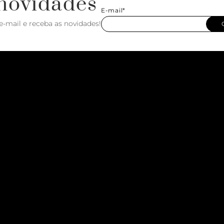
novidades
E-mail*
e-mail e receba as novidades!