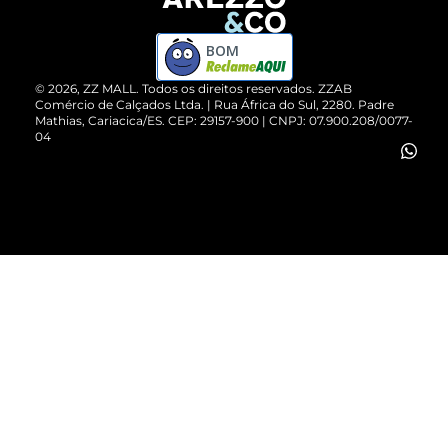
Devolução do Produto
ZZ MALL é confiável
Compre pelo WhatsApp
ZZPay
BOM
Cartão Presente
©
2026
, ZZ MALL. Todos os direitos reservados.
ZZAB
Comércio de Calçados Ltda. | Rua África do Sul, 2280. Padre
Mathias, Cariacica/ES. CEP: 29157-900 | CNPJ: 07.900.208/0077-
Vendas Corporativas
04