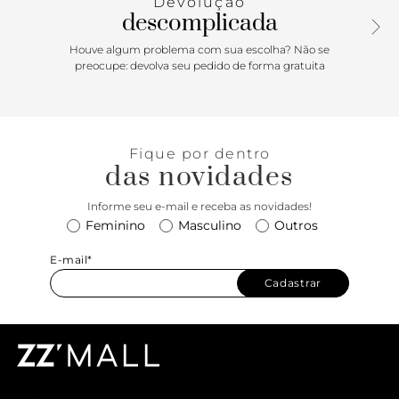
Devolução
descomplicada
Houve algum problema com sua escolha? Não se
preocupe: devolva seu pedido de forma gratuita
Fique por dentro
das novidades
Informe seu e-mail e receba as novidades!
Feminino
Masculino
Outros
E-mail*
Cadastrar