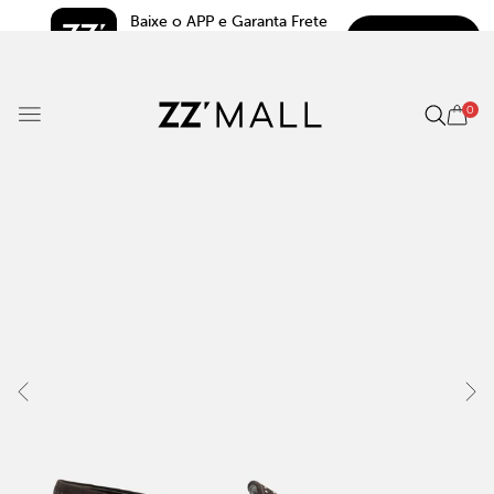
Baixe o APP e Garanta Frete 
BAIXAR
Grátis*
5.0
0