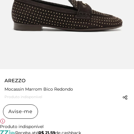
AREZZO
Mocassin Marrom Bico Redondo
Produto indisponível
Avise-me
Produto indisponível
Receba até
R$ 21,59
de cashback