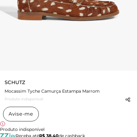
SCHUTZ
Mocassim Tyche Camurça Estampa Marrom
Produto indisponível
Avise-me
Produto indisponível
Receba até
R$ 38,40
de cashback