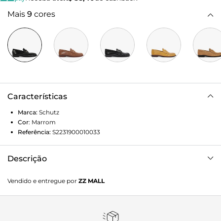
Mais
9
cores
Características
Marca:
Schutz
Cor
:
Marrom
Referência:
S2231900010033
Descrição
Mocassim em couro com acabamento em suede, com
Vendido e entregue por
ZZ MALL
cabedal de costura aparente e detalhe de tira horizontal.