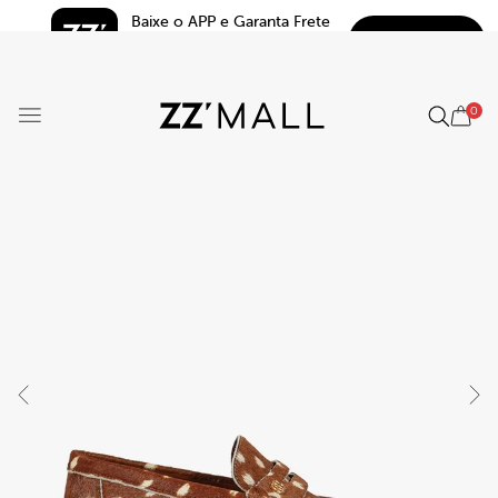
Baixe o APP e Garanta Frete 
BAIXAR
Grátis*
5.0
0