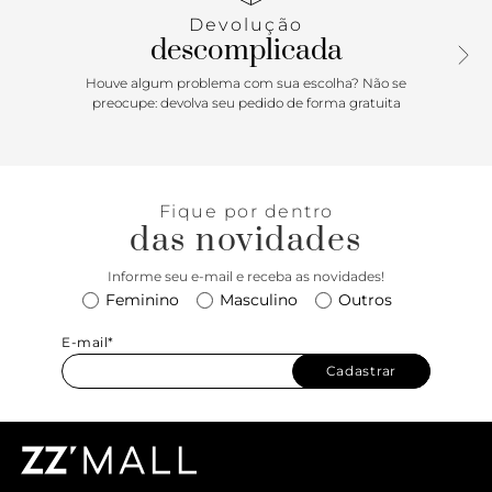
Devolução
descomplicada
Houve algum problema com sua escolha? Não se
preocupe: devolva seu pedido de forma gratuita
Fique por dentro
das novidades
Informe seu e-mail e receba as novidades!
Feminino
Masculino
Outros
E-mail*
Cadastrar