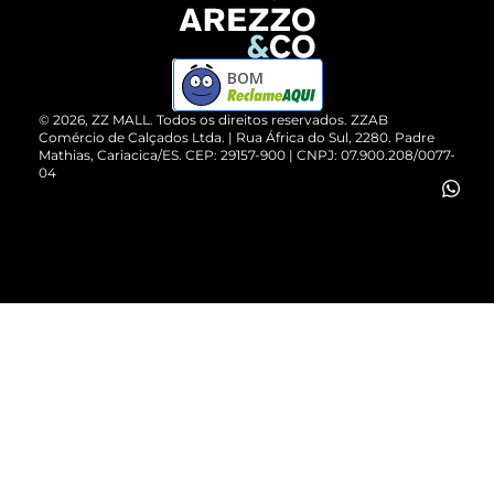
Devolução do Produto
ZZ MALL é confiável
Compre pelo WhatsApp
ZZPay
BOM
Cartão Presente
©
2026
, ZZ MALL. Todos os direitos reservados.
ZZAB
Comércio de Calçados Ltda. | Rua África do Sul, 2280. Padre
Mathias, Cariacica/ES. CEP: 29157-900 | CNPJ: 07.900.208/0077-
Vendas Corporativas
04