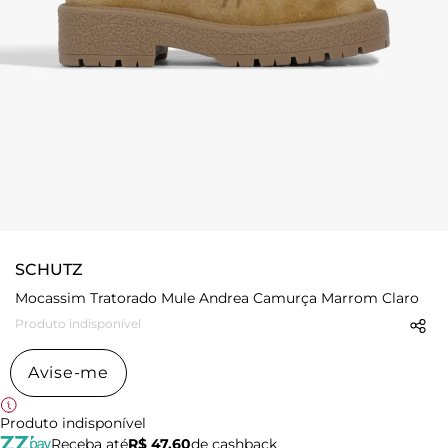
SCHUTZ
Mocassim Tratorado Mule Andrea Camurça Marrom Claro
Produto indisponível
Avise-me
Produto indisponível
Receba até
R$ 47,60
de cashback