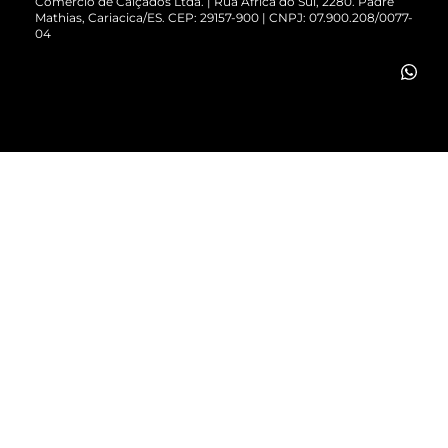
Comércio de Calçados Ltda. | Rua África do Sul, 2280. Padre
Mathias, Cariacica/ES. CEP: 29157-900 | CNPJ: 07.900.208/0077-
Vendas Corporativas
04