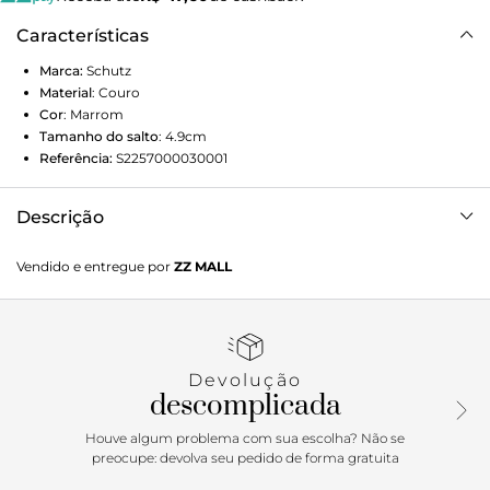
Características
Marca:
Schutz
Material
:
Couro
Cor
:
Marrom
Tamanho do salto
:
4.9cm
Referência:
S2257000030001
Descrição
Mule tratorado em couro com acabamento em suede,
Vendido e entregue por
ZZ MALL
cabedal com costura decorativa, detalhe em cadarço com
aplicação de tassel e salto baixo, unindo conforto e estilo.
Devolução
descomplicada
Houve algum problema com sua escolha? Não se
preocupe: devolva seu pedido de forma gratuita