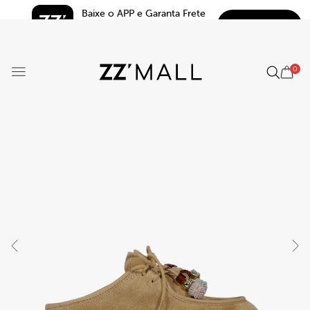
Baixe o APP e Garanta Frete 
BAIXAR
Grátis*
5.0
0