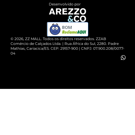
Entrega
ZZ Influ
Desenvolvido por
Devolução do Produto
ZZ MALL é confiável
Compre pelo WhatsApp
ZZPay
BOM
Cartão Presente
©
2026
, ZZ MALL. Todos os direitos reservados.
ZZAB
Comércio de Calçados Ltda. | Rua África do Sul, 2280. Padre
Mathias, Cariacica/ES. CEP: 29157-900 | CNPJ: 07.900.208/0077-
Vendas Corporativas
04