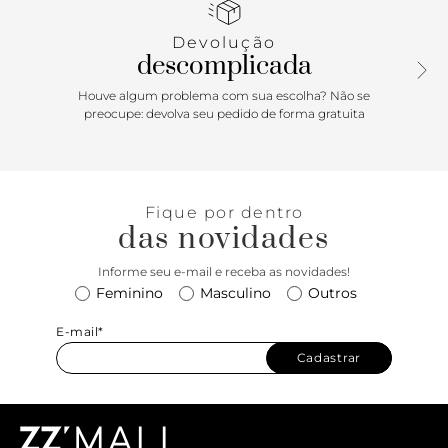
cabedal. Exibe todo o peito do pé.
Devolução
descomplicada
Houve algum problema com sua escolha? Não se
preocupe: devolva seu pedido de forma gratuita
Fique por dentro
das novidades
Informe seu e-mail e receba as novidades!
Feminino
Masculino
Outros
E-mail*
Cadastrar