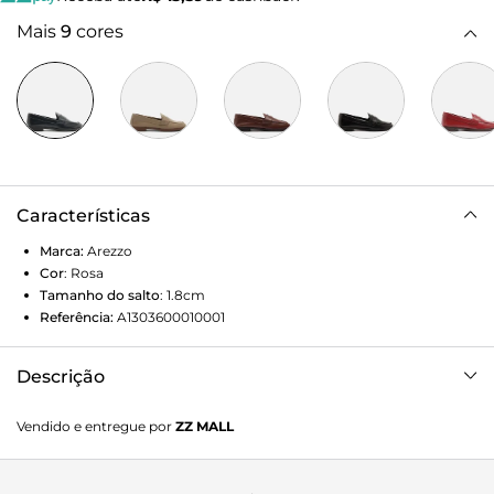
Mais
9
cores
Características
Marca:
Arezzo
Cor
:
Rosa
Tamanho do salto
:
1.8cm
Referência:
A1303600010001
Descrição
Mocassim preto de couro. O modelo tem salto rasteiro,
Vendido e entregue por
ZZ MALL
base preta e bico redondo. Fechado, traz recorte lateral na
gáspea e aplicação de tira de couro vazada sobre o cabedal.
Possui costura marcada no contorno da parte frontal do