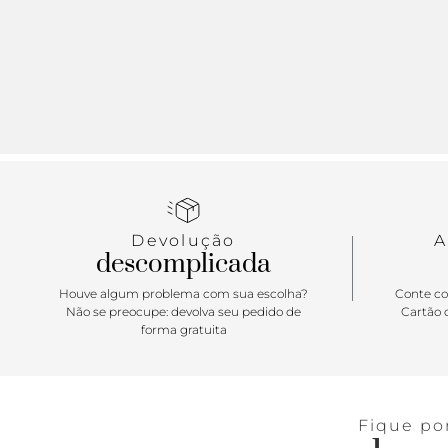
Devolução
A
descomplicada
Houve algum problema com sua escolha?
Conte co
Não se preocupe: devolva seu pedido de
Cartão d
forma gratuita
Fique po