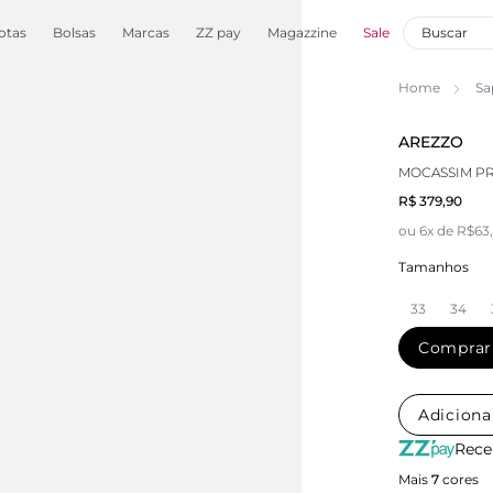
otas
Bolsas
Marcas
ZZ pay
Magazzine
Sale
Home
Sa
AREZZO
MOCASSIM P
R$ 379,90
ou 6x de R$63
Tamanhos
33
34
Comprar
Adiciona
Rece
Mais
7
cores