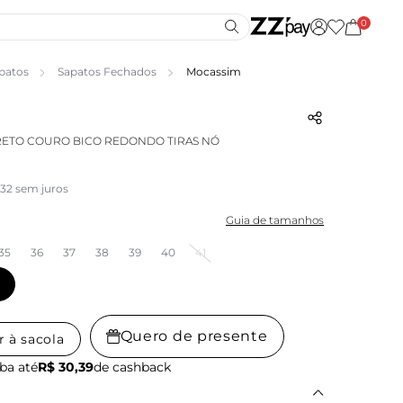
0
patos
Sapatos Fechados
Mocassim
RETO COURO BICO REDONDO TIRAS NÓ
,32 sem juros
Guia de tamanhos
35
36
37
38
39
40
41
Quero de presente
r à sacola
ba até
R$ 30,39
de cashback