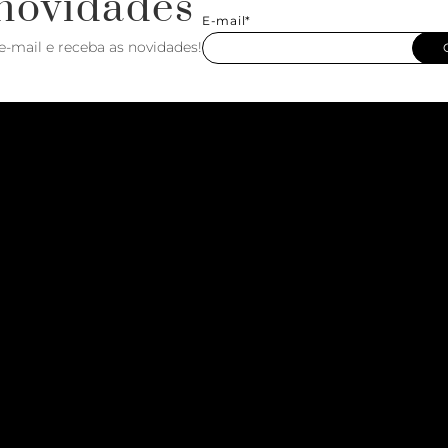
novidades
E-mail*
e-mail e receba as novidades!