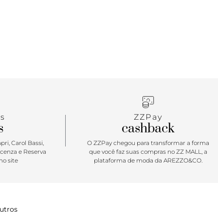
s
ZZPay
s
cashback
ri, Carol Bassi,
O ZZPay chegou para transformar a forma
icenza e Reserva
que você faz suas compras no ZZ MALL, a
o site
plataforma de moda da AREZZO&CO.
utros