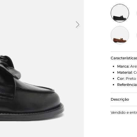
Característica
Marca:
Are
Material
:
C
Cor
:
Preto
Referência
Descrição
Mocassim pr
Vendido e ent
preta e bico
aplicação d
Possui cost
cabedal. Exi