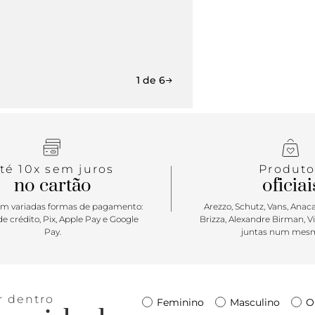
da biqueira
exibe toda a
1 de 6
té 10x sem juros
Produto
no cartão
oficiai
m variadas formas de pagamento:
Arezzo, Schutz, Vans, Anacap
e crédito, Pix, Apple Pay e Google
Brizza, Alexandre Birman, V
Pay.
juntas num mesm
r dentro
Feminino
Masculino
O