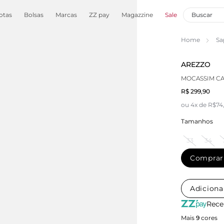
otas
Bolsas
Marcas
ZZ pay
Magazzine
Sale
Home
Sa
AREZZO
MOCASSIM C
R$ 299,90
ou 4x de R$74
Tamanhos
33
34
Comprar
Adiciona
Rece
Mais
9
cores