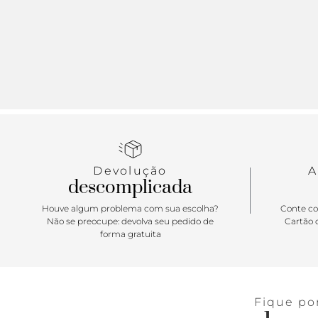
Devolução
A
descomplicada
Houve algum problema com sua escolha?
Conte co
Não se preocupe: devolva seu pedido de
Cartão d
forma gratuita
Fique po