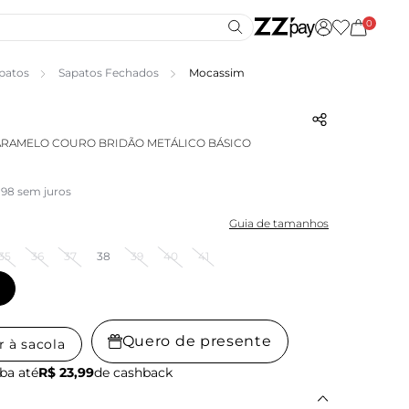
0
patos
Sapatos Fechados
Mocassim
ARAMELO COURO BRIDÃO METÁLICO BÁSICO
,98 sem juros
Guia de tamanhos
35
36
37
38
39
40
41
Quero de presente
r à sacola
ba até
R$ 23,99
de cashback