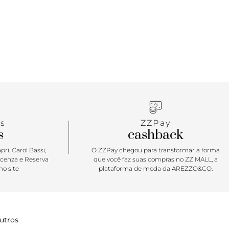
. Com palmilha bege e inscrição do nome da marca,
 parte superior do pé.
s
ZZPay
s
cashback
ri, Carol Bassi,
O ZZPay chegou para transformar a forma
icenza e Reserva
que você faz suas compras no ZZ MALL, a
o site
plataforma de moda da AREZZO&CO.
utros