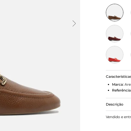
Característica
Marca:
Are
Referência
Descrição
Mocassim fe
Vendido e ent
rasteiro e f
lateral na g
por tiras, s