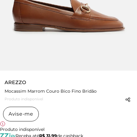
AREZZO
Mocassim Marrom Couro Bico Fino Bridão
Produto indisponível
Avise-me
Produto indisponível
Receba até
R$ 31,99
de cashback