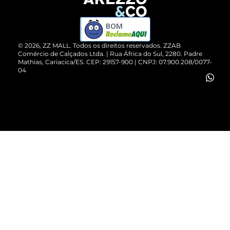
Devolução do Produto
ZZ MALL é confiável
Compre pelo WhatsApp
ZZPay
BOM
Cartão Presente
©
2026
, ZZ MALL. Todos os direitos reservados.
ZZAB
Comércio de Calçados Ltda. | Rua África do Sul, 2280. Padre
Mathias, Cariacica/ES. CEP: 29157-900 | CNPJ: 07.900.208/0077-
Vendas Corporativas
04