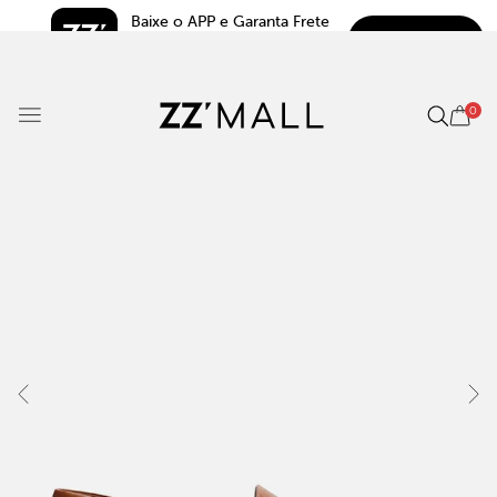
Baixe o APP e Garanta Frete 
BAIXAR
Grátis*
5.0
0