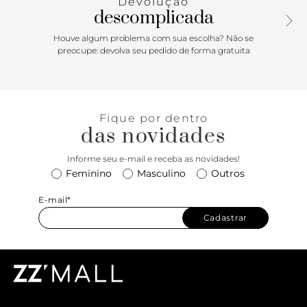
Devolução
descomplicada
Houve algum problema com sua escolha? Não se
preocupe: devolva seu pedido de forma gratuita
Fique por dentro
das novidades
Informe seu e-mail e receba as novidades!
Feminino
Masculino
Outros
E-mail*
Cadastrar