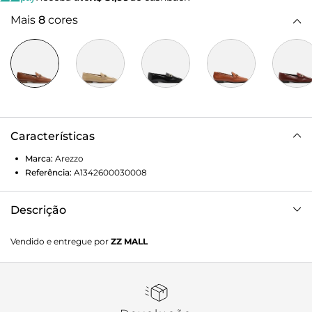
Mais
8
cores
Características
Marca:
Arezzo
Referência:
A1342600030008
Descrição
Mocassim feminino marrom de couro. O sapato tem salto
Vendido e entregue por
ZZ MALL
mínimo bloco e ponta mais fina. Fechado, traz recorte
lateral na gáspea e aplicação de tira e bridão metálico
dourado sobre o cabedal. Possui costura marcada no
contorno da biqueira. Com palmilha bege e inscrição do
nome da marca, exibe toda a parte superior do pé.