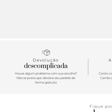
Devolução
A
descomplicada
Houve algum problema com sua escolha?
Conte co
Não se preocupe: devolva seu pedido de
Cartão d
forma gratuita
Fique po