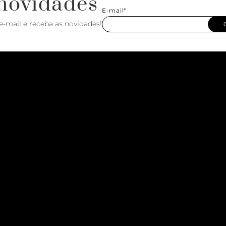
novidades
E-mail*
e-mail e receba as novidades!