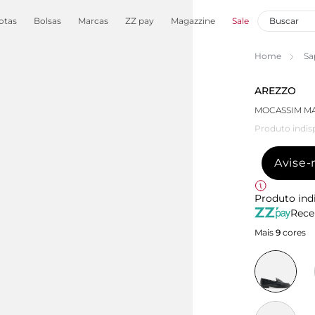
otas
Bolsas
Marcas
ZZ pay
Magazzine
Sale
Home
Sa
AREZZO
MOCASSIM M
Produto indis
Avise
Produto ind
Rece
Mais
9
cores