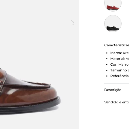
Característica
Marca:
Are
Material
:
V
Cor
:
Marr
Tamanho d
Referência
Descrição
Mocassim f
Vendido e ent
mármore. O 
redondo. Fec
tira de cour
no contorno 
pé.