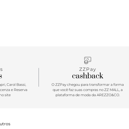
s
ZZPay
s
cashback
ri, Carol Bassi,
O ZZPay chegou para transformar a forma
icenza e Reserva
que você faz suas compras no ZZ MALL, a
o site
plataforma de moda da AREZZO&CO.
utros