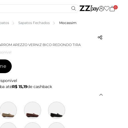
0
patos
Sapatos Fechados
Mocassim
ARROM AREZZO VERNIZ BICO REDONDO TIRA
ponível
-me
isponível
ba até
R$ 15,19
de cashback