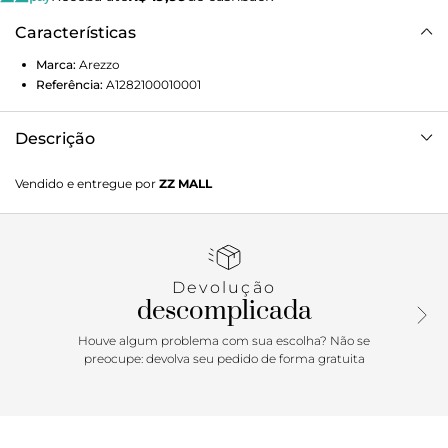
Características
Marca:
Arezzo
Referência:
A1282100010001
Descrição
Mocassim marrom acamurçado. O modelo tem salto
Vendido e entregue por
ZZ MALL
médio bloco, solado emborrachado e tratorado marrom e
bico redondo. Fechado, traz recorte lateral na gáspea,
costura destacada na biqueira e aplicação de corrente
marrom sobre o cabedal. Com palmilha da cor do modelo
e gravação do nome da marca.
Devolução
descomplicada
Houve algum problema com sua escolha? Não se
preocupe: devolva seu pedido de forma gratuita