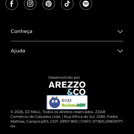
Conheça
Sobre ZZ MALL
Ajuda
Termos de Uso
Central de Atendimento
Políticas de Privacidade
Entrega
ZZ Influ
Desenvolvido por
Devolução do Produto
ZZ MALL é confiável
Compre pelo WhatsApp
ZZPay
BOM
Cartão Presente
©
2026
, ZZ MALL. Todos os direitos reservados.
ZZAB
Comércio de Calçados Ltda. | Rua África do Sul, 2280. Padre
Mathias, Cariacica/ES. CEP: 29157-900 | CNPJ: 07.900.208/0077-
Vendas Corporativas
04