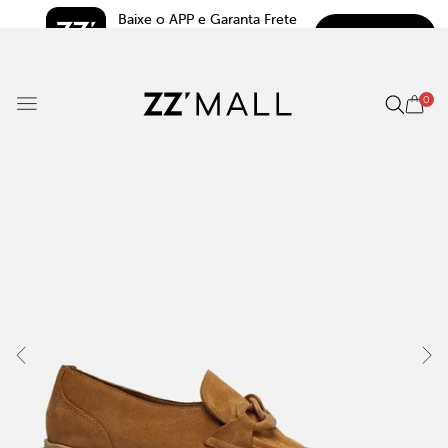
Baixe o APP e Garanta Frete 
BAIXAR
Grátis*
5.0
0