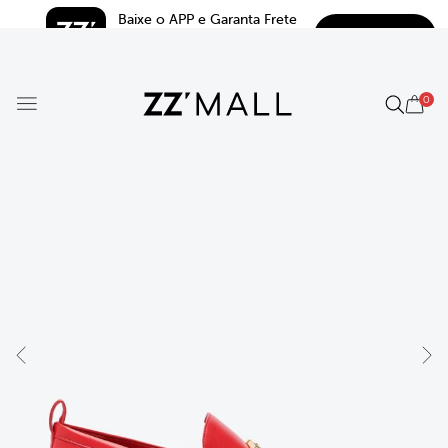
Baixe o APP e Garanta Frete 
BAIXAR
Grátis*
5.0
0