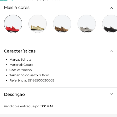
Mais
4
cores
Características
Marca:
Schutz
Material
:
Couro
Cor
:
Vermelho
Tamanho do salto
:
2.8cm
Referência:
S2186500030003
Descrição
Incendeie seus looks com o mocassim vermelho! A cor
Vendido e entregue por
ZZ MALL
vibrante e o design minimalista garantem um visual
moderno e cheio de personalidade, perfeito para quem