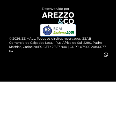
Entrega
ZZ Influ
Desenvolvido por
Devolução do Produto
ZZ MALL é confiável
Compre pelo WhatsApp
ZZPay
BOM
Cartão Presente
©
2026
, ZZ MALL. Todos os direitos reservados.
ZZAB
Comércio de Calçados Ltda. | Rua África do Sul, 2280. Padre
Mathias, Cariacica/ES. CEP: 29157-900 | CNPJ: 07.900.208/0077-
Vendas Corporativas
04