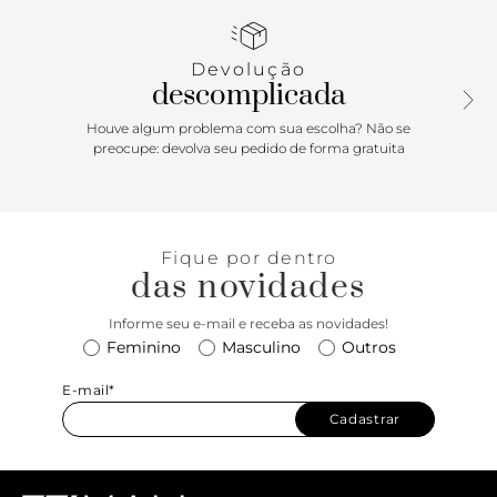
quer se destacar. Combine com jeans skinny e uma t-shirt
branca para um look casual e descolado, ou com um
vestido preto para um look mais elegante.
Devolução
descomplicada
Houve algum problema com sua escolha? Não se
preocupe: devolva seu pedido de forma gratuita
Fique por dentro
das novidades
Informe seu e-mail e receba as novidades!
Feminino
Masculino
Outros
E-mail*
Cadastrar