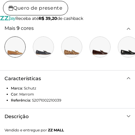
Quero de presente
Receba até
R$ 39,20
de cashback
Mais
9
cores
Características
Marca:
Schutz
Cor
:
Marrom
Referência:
S2071002210039
Descrição
Sofisticado e cheio de estilo, este mocassim marrom em
Vendido e entregue por
ZZ MALL
couro se destaca por seu acabamento com leve brilho e a