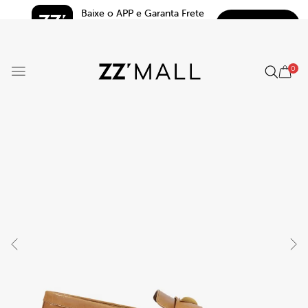
Baixe o APP e Garanta Frete 
BAIXAR
Grátis*
5.0
0