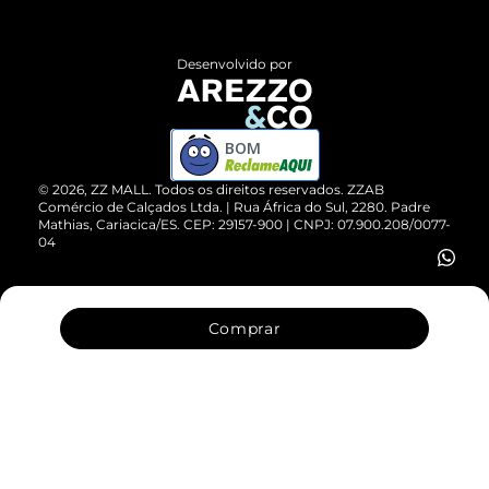
Central de Atendimento
Políticas de Privacidade
Entrega
ZZ Influ
Desenvolvido por
Devolução do Produto
ZZ MALL é confiável
Compre pelo WhatsApp
ZZPay
BOM
Cartão Presente
©
2026
, ZZ MALL. Todos os direitos reservados.
ZZAB
Comércio de Calçados Ltda. | Rua África do Sul, 2280. Padre
Mathias, Cariacica/ES. CEP: 29157-900 | CNPJ: 07.900.208/0077-
Vendas Corporativas
04
Comprar