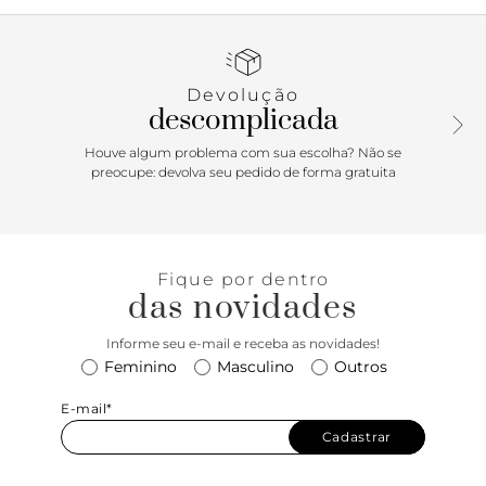
tira sobreposta no cabedal com o icônico Triangle Schutz
metalizado. Com bico fino e costura aparente, ele é
confortável e versátil - perfeito para transitar com
elegância do look de trabalho às produções casuais do dia a
Devolução
dia.
descomplicada
Houve algum problema com sua escolha? Não se
preocupe: devolva seu pedido de forma gratuita
Fique por dentro
das novidades
Informe seu e-mail e receba as novidades!
Feminino
Masculino
Outros
E-mail*
Cadastrar