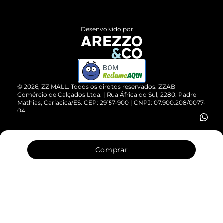
Central de Atendimento
Políticas de Privacidade
Entrega
ZZ Influ
Desenvolvido por
Devolução do Produto
ZZ MALL é confiável
Compre pelo WhatsApp
ZZPay
BOM
Cartão Presente
©
2026
, ZZ MALL. Todos os direitos reservados.
ZZAB
Comércio de Calçados Ltda. | Rua África do Sul, 2280. Padre
Mathias, Cariacica/ES. CEP: 29157-900 | CNPJ: 07.900.208/0077-
Vendas Corporativas
04
Comprar