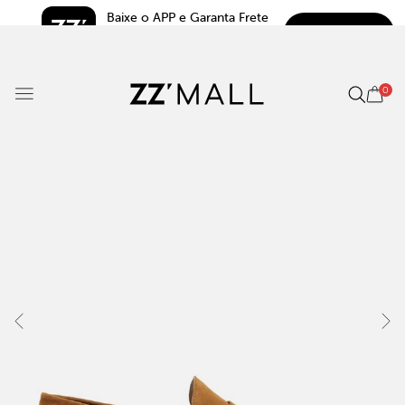
Baixe o APP e Garanta Frete 
BAIXAR
Grátis*
5.0
0