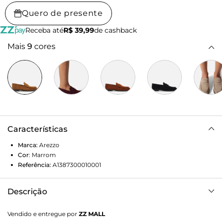
Quero de presente
Receba até
R$ 39,99
de cashback
Mais
9
cores
Características
Marca:
Arezzo
Cor
:
Marrom
Referência:
A1387300010001
Descrição
Mocassim feminino marrom em camurça. O sapato tem
Vendido e entregue por
ZZ MALL
salto rasteiro e formato arredondado na ponta. Fechado,