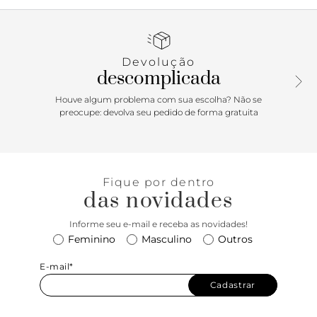
traz recorte lateral na gáspea e aplicação de tira vazada
sobre o cabedal. Possui costura marcada no contorno da
biqueira e franzido na parte frontal. Exibe toda a parte
superior do pé.
Devolução
descomplicada
Houve algum problema com sua escolha? Não se
preocupe: devolva seu pedido de forma gratuita
Fique por dentro
das novidades
Informe seu e-mail e receba as novidades!
Feminino
Masculino
Outros
E-mail*
Cadastrar