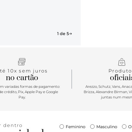
1 de 5
té 10x sem juros
Produto
no cartão
oficiai
m variadas formas de pagamento:
Arezzo, Schutz, Vans, Anacap
e crédito, Pix, Apple Pay e Google
Brizza, Alexandre Birman, V
Pay.
juntas num mesm
r dentro
Feminino
Masculino
O