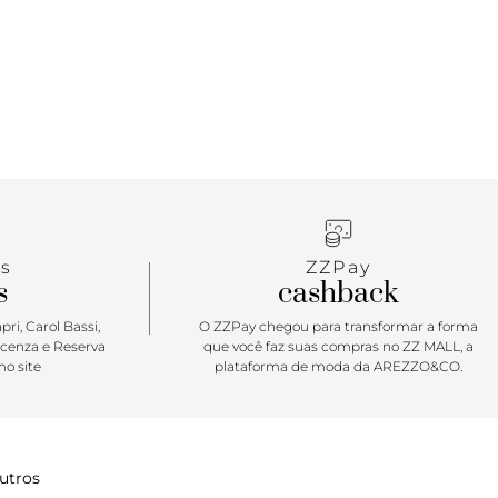
s
ZZPay
s
cashback
ri, Carol Bassi,
O ZZPay chegou para transformar a forma
icenza e Reserva
que você faz suas compras no ZZ MALL, a
o site
plataforma de moda da AREZZO&CO.
utros