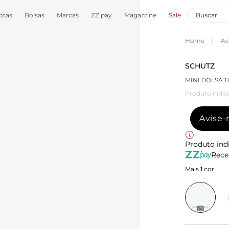
otas
Bolsas
Marcas
ZZ pay
Magazzine
Sale
Home
Ac
SCHUTZ
MINI BOLSA 
Produto indis
Avise
Produto ind
Rece
Mais
1
cor