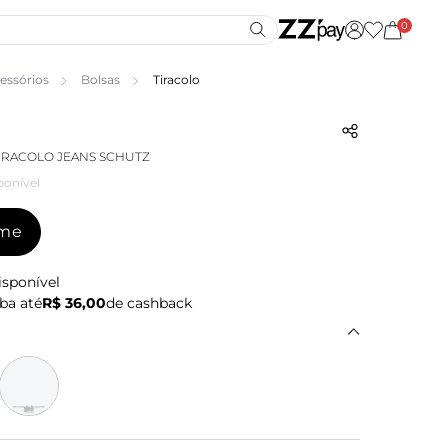
0
essórios
Bolsas
Tiracolo
TIRACOLO JEANS SCHUTZ
ponível
-me
isponível
ba até
R$ 36,00
de cashback