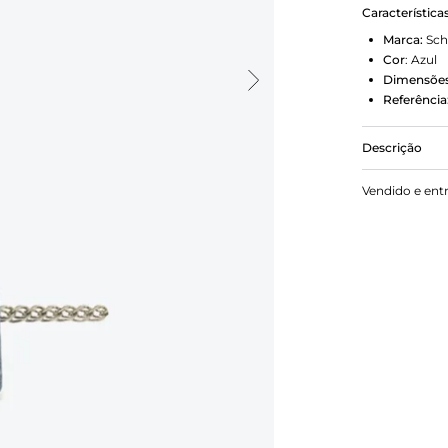
Característica
Marca:
Sch
Cor
:
Azul
Dimensões
Referência
Descrição
Sofisticada 
Vendido e ent
para qualqu
pedraria qu
com toda a 
de corrente
pochete na c