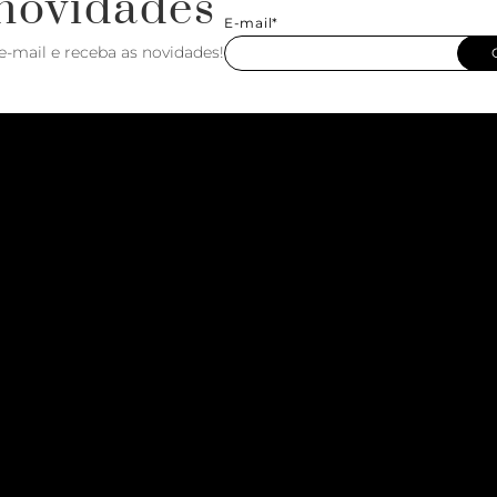
novidades
E-mail*
e-mail e receba as novidades!