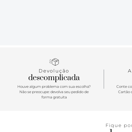
Devolução
A
descomplicada
Houve algum problema com sua escolha?
Conte co
Não se preocupe: devolva seu pedido de
Cartão d
forma gratuita
Fique po