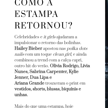
COMO A
ESTAMPA
RETORNOU?
it girls
Celebridades e
ajudaram a
impulsionar o retorno das bolinhas.
Hailey Bieber
polka dots
apostou nas
nails
clean girl
com um toque
, e ainda
combinou a trend com a calça capri,
Olivia Rodrigo, Lívia
outro hit do verão.
Nunes, Sabrina Carpenter, Kylie
Jenner, Dua Lipa e
Ariana Grande
trouxeram o print em
vestidos, shorts, blusas, biquínis e
unhas.
Mais do que uma estampa, hoje