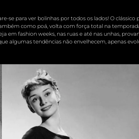
are-se para ver
bolinhas por todos os lados!
O clássico
p
ambém como poá, volta com força total na temporad
seja em fashion weeks, nas ruas e até nas unhas, pro
que algumas tendências não envelhecem, apenas evo