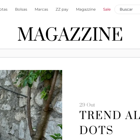
otas
Bolsas
Marcas
ZZ pay
Magazzine
Sale
MAGAZZINE
29 Out
TREND AL
DOTS