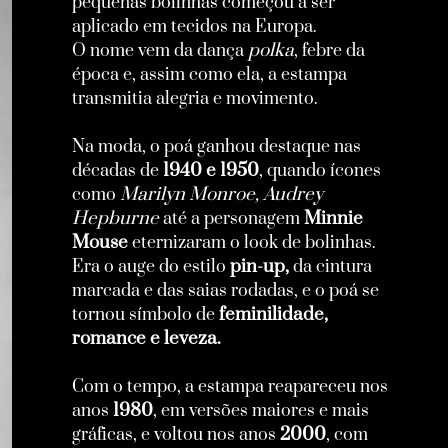
pequenas bolinhas começou a ser
aplicado em tecidos na Europa.
polka
O nome vem da dança
, febre da
época e, assim como ela, a estampa
transmitia alegria e movimento.
Na moda, o poá ganhou destaque nas
1940 e 1950
décadas de
, quando ícones
Marilyn Monroe, Audrey
como
Hepburne
Minnie
até a personagem
Mouse
eternizaram o look de bolinhas.
pin-up,
Era o auge do estilo
da cintura
marcada e das saias rodadas, e o poá se
feminilidade,
tornou símbolo de
romance e leveza.
Com o tempo, a estampa reapareceu nos
1980
anos
, em versões maiores e mais
2000
gráficas, e voltou nos anos
, com