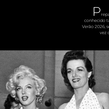
P
rep
conhecido t
Verão 2026
, 
vez 