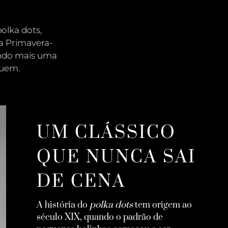
olka dots
,
a
Primavera-
vando mais uma
luem.
UM CLÁSSICO
QUE NUNCA SAI
DE CENA
polka dots
A história do
tem origem ao
século XIX, quando o padrão de