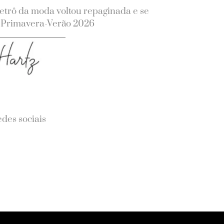
trô da moda voltou repaginada e se
a Primavera-Verão 2026
des sociais