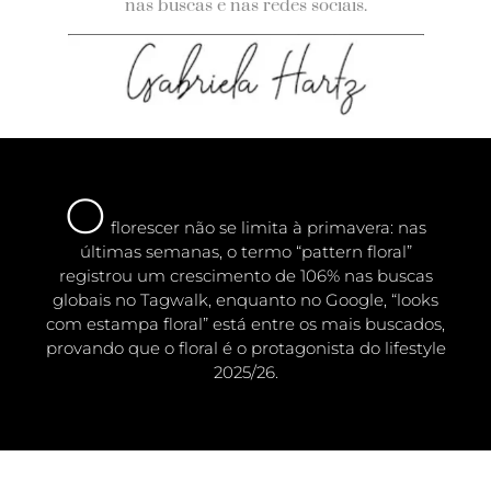
nas buscas e nas redes sociais.
O
florescer não se limita à primavera: nas
últimas semanas, o termo
“pattern floral”
registrou um crescimento de
106% nas buscas
globais no Tagwalk
, enquanto no Google,
“looks
com estampa floral”
está entre os mais buscados,
provando que o floral é o protagonista do lifestyle
2025/26
.