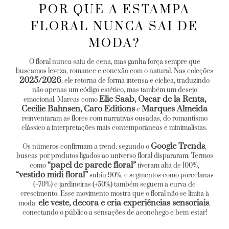
POR QUE A ESTAMPA
FLORAL NUNCA SAI DE
MODA?
O floral nunca saiu de cena, mas ganha força sempre que
buscamos leveza, romance e conexão com o natural. Nas coleções
2025/2026
, ele retorna de forma intensa e cíclica, traduzindo
não apenas um código estético, mas também um desejo
Elie Saab, Oscar de la Renta,
emocional. Marcas como
Cecilie Bahnsen, Caro Editions
Marques Almeida
e
reinventaram as flores com narrativas ousadas, do romantismo
clássico a interpretações mais contemporâneas e minimalistas.
Google Trends
Os números confirmam a trend: segundo o
,
buscas por produtos ligados ao universo floral dispararam. Termos
“papel de parede floral”
como
tiveram alta de 100%,
“vestido midi floral”
subiu 90%, e segmentos como porcelanas
(+70%) e jardineiras (+50%) também seguem a curva de
crescimento. Esse movimento mostra que o floral não se limita à
ele veste, decora e cria experiências sensoriais
moda:
,
conectando o público a sensações de aconchego e bem-estar!