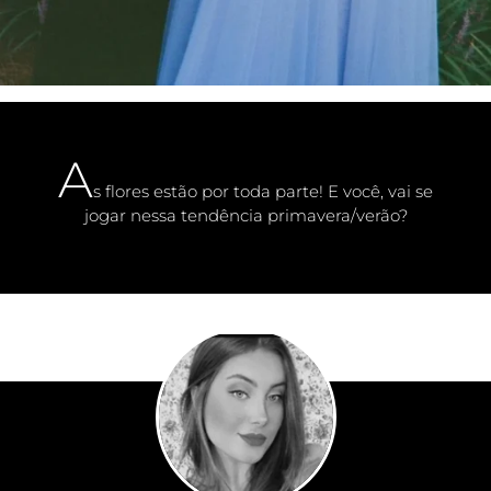
A
s flores estão por toda parte! E você, vai se
jogar nessa tendência primavera/verão?