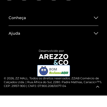
Conheça
Sobre ZZ MALL
Ajuda
Termos de Uso
Central de Atendimento
Políticas de Privacidade
Desenvolvido por
Entrega
ZZ Influ
Devolução do Produto
ZZ MALL é confiável
BOM
Compre pelo WhatsApp
ZZPay
©
2026
, ZZ MALL. Todos os direitos reservados.
ZZAB Comércio de
Cartão Presente
Calçados Ltda. | Rua África do Sul, 2280. Padre Mathias, Cariacica/ES.
CEP: 29157-900 | CNPJ: 07.900.208/0077-04
Vendas Corporativas