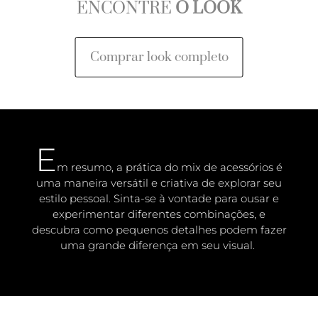
ENCONTRE
O LOOK
Comprar look completo
E
m resumo, a prática do mix de acessórios é
uma maneira versátil e criativa de explorar seu
estilo pessoal. Sinta-se à vontade para ousar e
experimentar diferentes combinações, e
descubra como pequenos detalhes podem fazer
uma grande diferença em seu visual.