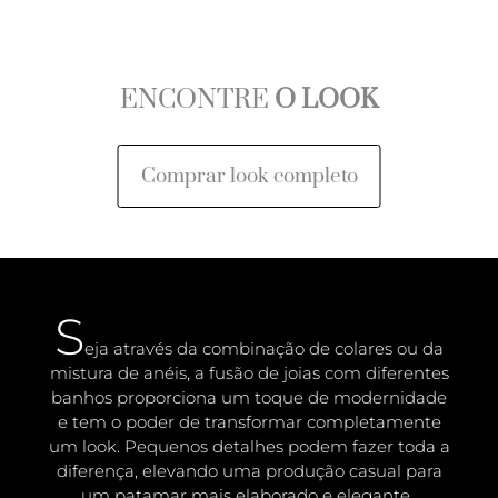
ENCONTRE
O LOOK
Comprar look completo
S
eja através da combinação de colares ou da
mistura de anéis, a fusão de joias com diferentes
banhos proporciona um toque de modernidade
e tem o poder de transformar completamente
um look. Pequenos detalhes podem fazer toda a
diferença, elevando uma produção casual para
um patamar mais elaborado e elegante.