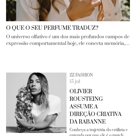
O QUE O SEU PERFUME TRADUZ?
O universo olfativo é um dos mais profundos campos de
expressão comportamental hoje, ele conecta memória,…
ZZ FASHION
15 jul
OLIVIER
ROUSTEING
ASSUME A
DIREÇÃO CRIATIVA
DA RABANNE
Conheça a trajetória do estilista e
entenda por que ele é o match …