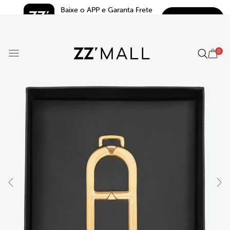
Baixe o APP e Garanta Frete 
BAIXAR
Grátis*
5.0
0