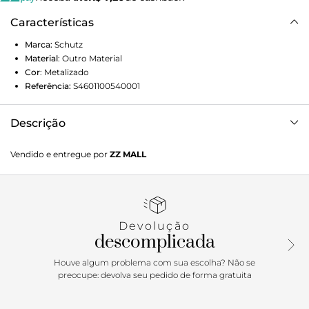
Características
Marca:
Schutz
Material
:
Outro Material
Cor
:
Metalizado
Referência:
S4601100540001
Descrição
Make it your own! Para você que sabe que o luxo está nos
Vendido e entregue por
ZZ MALL
detalhes, nossa ação “A to Z” permite a personalização do
fecho de suas it bags favoritas. Cada letra tem um
moderno acabamento em ouro escovado, e chegará na sua
casa em uma embalagem especial que traduz a elegância &
atitude das SCHUTZ lovers! Irresistível!
Devolução
descomplicada
Houve algum problema com sua escolha? Não se
preocupe: devolva seu pedido de forma gratuita