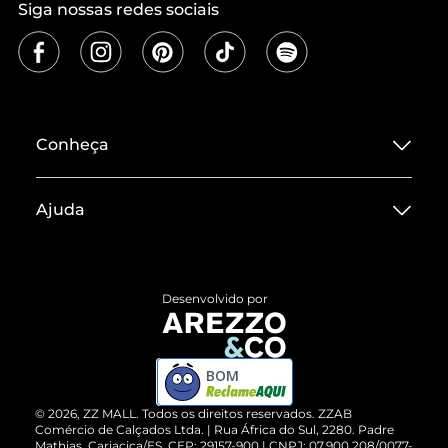
Siga nossas redes sociais
Conheça
Sobre ZZ MALL
Ajuda
Termos de Uso
Central de Atendimento
Políticas de Privacidade
Entrega
ZZ Influ
Desenvolvido por
Devolução do Produto
ZZ MALL é confiável
Compre pelo WhatsApp
ZZPay
BOM
Cartão Presente
©
2026
, ZZ MALL. Todos os direitos reservados.
ZZAB
Comércio de Calçados Ltda. | Rua África do Sul, 2280. Padre
Mathias, Cariacica/ES. CEP: 29157-900 | CNPJ: 07.900.208/0077-