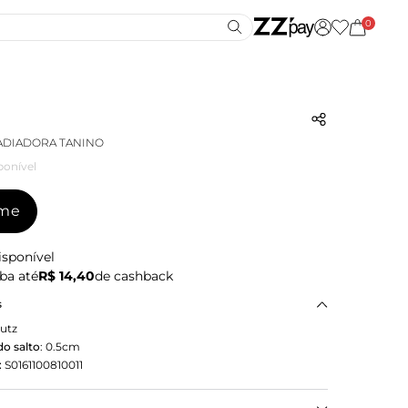
0
ADIADORA TANINO
ponível
-me
isponível
ba até
R$ 14,40
de cashback
s
utz
o salto
:
0.5cm
:
S0161100810011