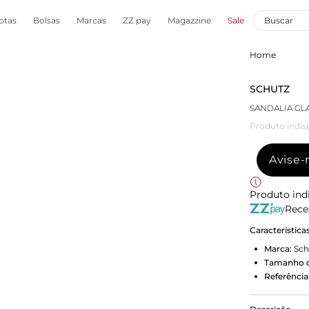
otas
Bolsas
Marcas
ZZ pay
Magazzine
Sale
Home
SCHUTZ
SANDALIA GL
Produto indis
Avise
Produto ind
Rece
Característica
Marca:
Sch
Tamanho d
Referência