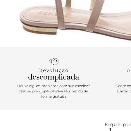
Devolução
A
descomplicada
Houve algum problema com sua escolha?
Conte co
Não se preocupe: devolva seu pedido de
Cartão d
forma gratuita
Fique po