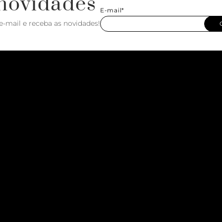
novidades
E-mail*
e-mail e receba as novidades!