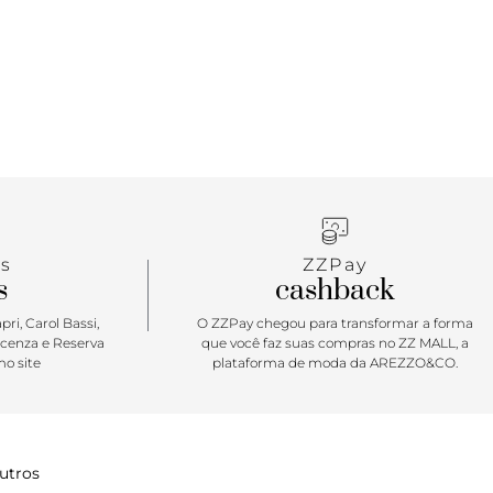
s
ZZPay
s
cashback
ri, Carol Bassi,
O ZZPay chegou para transformar a forma
icenza e Reserva
que você faz suas compras no ZZ MALL, a
o site
plataforma de moda da AREZZO&CO.
utros