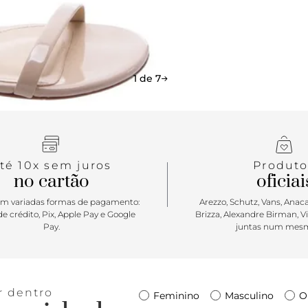
1 de 7
té 10x sem juros
Produto
no cartão
oficiai
m variadas formas de pagamento:
Arezzo, Schutz, Vans, Anacap
e crédito, Pix, Apple Pay e Google
Brizza, Alexandre Birman, V
Pay.
juntas num mesm
r dentro
Feminino
Masculino
O