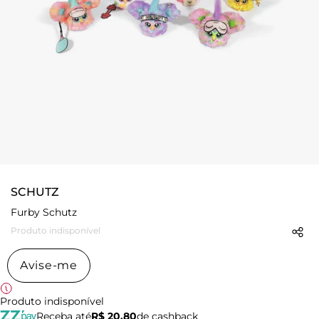
SCHUTZ
Furby Schutz
Produto indisponível
Avise-me
Produto indisponível
Receba até
R$ 20,80
de cashback