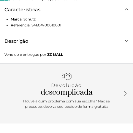
Características
Marca:
Schutz
Referência:
S4604700010001
Descrição
Nosso Furby + Schutz apresenta variedade de cores e
Vendido e entregue por
ZZ MALL
acessórios sortidos, tornando sua experiência uma surpresa
única. Seu visual caracterísico fofo e peludo é
complementado pelo estilo único da Schutz, garantindo
que ele seja um acessório de moda tão incrível quanto um
companheiro divertido. Cada Furby é uma surpresa! Os
Devolução
modelos, com suas cores e acessórios, são enviados de
descomplicada
forma aleatória, adicionando um elemento de diversão aos
colecionáveis!
Houve algum problema com sua escolha? Não se
preocupe: devolva seu pedido de forma gratuita