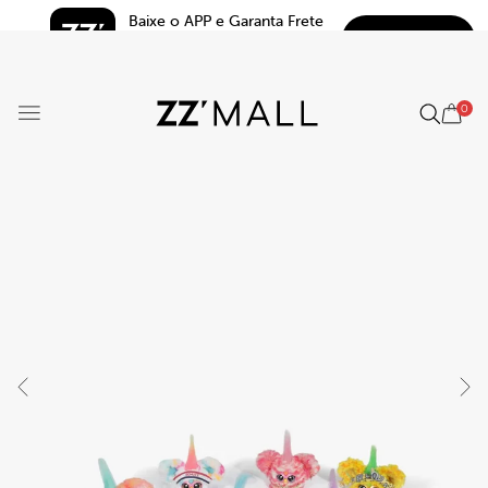
Baixe o APP e Garanta Frete 
BAIXAR
Grátis*
5.0
0