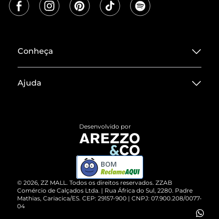
Conheça
Sobre ZZ MALL
Ajuda
Termos de Uso
Central de Atendimento
Políticas de Privacidade
Entrega
ZZ Influ
Desenvolvido por
Devolução do Produto
ZZ MALL é confiável
Compre pelo WhatsApp
ZZPay
BOM
Cartão Presente
©
2026
, ZZ MALL. Todos os direitos reservados.
ZZAB
Comércio de Calçados Ltda. | Rua África do Sul, 2280. Padre
Mathias, Cariacica/ES. CEP: 29157-900 | CNPJ: 07.900.208/0077-
Vendas Corporativas
04