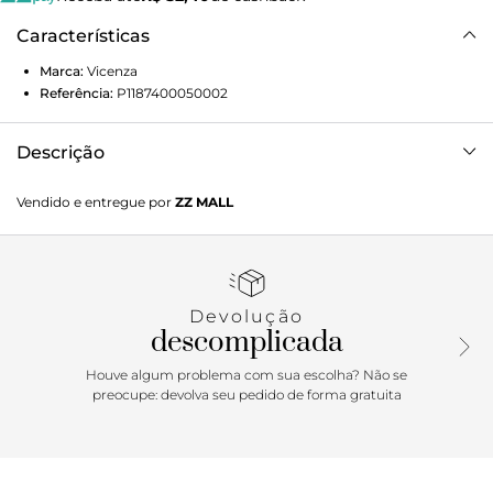
Características
Marca:
Vicenza
Referência:
P1187400050002
Descrição
Flat em couro marrom com adorno metalizado frontal. Um
Vendido e entregue por
ZZ MALL
modelo que une praticidade e estilo de forma única. O
detalhe metálico ressalta sofisticação, tornando perfeita
para quem busca conforto e design diferenciado. Combina
perfeitamente com calças de alfaiataria, blusas de lã e
jaquetas de couro, criando um visual moderno e elegante
Devolução
para a estação.
descomplicada
Houve algum problema com sua escolha? Não se
preocupe: devolva seu pedido de forma gratuita