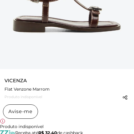
VICENZA
Flat Venzone Marrom
Produto indisponível
Avise-me
Produto indisponível
Receba até
R$ 32,40
de cashback