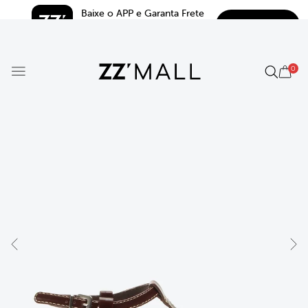
Baixe o APP e Garanta Frete 
BAIXAR
Grátis*
5.0
0