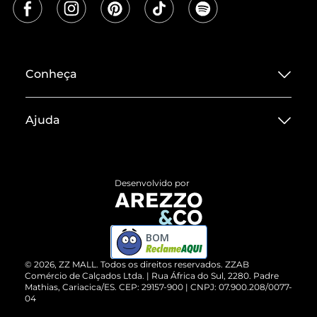
Conheça
Sobre ZZ MALL
Ajuda
Termos de Uso
Central de Atendimento
Políticas de Privacidade
Entrega
ZZ Influ
Desenvolvido por
Devolução do Produto
ZZ MALL é confiável
Compre pelo WhatsApp
ZZPay
BOM
Cartão Presente
©
2026
, ZZ MALL. Todos os direitos reservados.
ZZAB
Comércio de Calçados Ltda. | Rua África do Sul, 2280. Padre
Mathias, Cariacica/ES. CEP: 29157-900 | CNPJ: 07.900.208/0077-
Vendas Corporativas
04