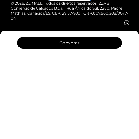
Cartão Presente
©
2026
, ZZ MALL. Todos os direitos reservados.
ZZAB
Comércio de Calçados Ltda. | Rua África do Sul, 2280. Padre
Mathias, Cariacica/ES. CEP: 29157-900 | CNPJ: 07.900.208/0077-
Vendas Corporativas
04
Comprar