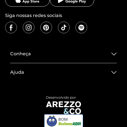
Siga nossas redes sociais
Conheça
Sobre ZZ MALL
Ajuda
Termos de Uso
Central de Atendimento
Políticas de Privacidade
Entrega
ZZ Influ
Desenvolvido por
Devolução do Produto
ZZ MALL é confiável
Compre pelo WhatsApp
ZZPay
BOM