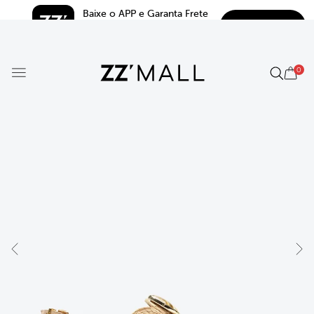
Baixe o APP e Garanta Frete 
BAIXAR
Grátis*
5.0
0