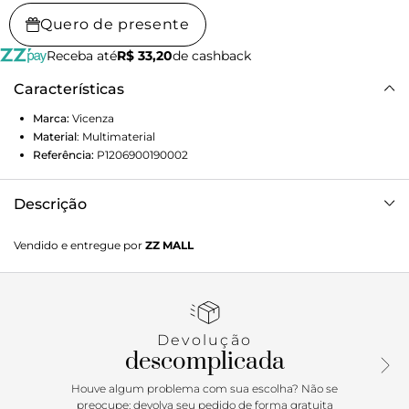
Quero de presente
Receba até
R$ 33,20
de cashback
Características
Marca:
Vicenza
Material
:
Multimaterial
Referência:
P1206900190002
Descrição
Flat Isadora bege em palha. Acompanhada de textura
Vendido e entregue por
ZZ MALL
natural, esse modelo traz eleg�ncia e leveza para o dia a
dia, unindo conforto e estilo de forma sofisticada. O adorno
com efeito marble e os recortes arredondados no cabedal
em r�fia conferem personalidade e um toque artesanal ao
design. Os pespontos em evid�ncia refor�am o cuidado
Devolução
nos detalhes, tornando a flat perfeita para complementar
descomplicada
looks casuais ou produ��es mais elaboradas com frescor
e charme.
Houve algum problema com sua escolha? Não se
preocupe: devolva seu pedido de forma gratuita