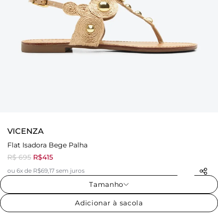
VICENZA
Flat Isadora Bege Palha
R$ 695
R$415
ou 6x de R$69,17 sem juros
Tamanho
Adicionar à sacola