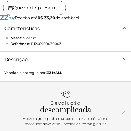
Quero de presente
Receba até
R$ 33,20
de cashback
Características
Marca:
Vicenza
Referência:
P1206900070003
Descrição
Flat Belluno marrom em couro. A pedraria frontal grande
Vendido e entregue por
ZZ MALL
adiciona um toque de sofisticação e elegância, enquanto o
design com tramado trançado garante leveza e conforto.
Esse modelo combina facilmente com diferentes estilos,
sendo ideal para saias, shorts ou calças leves, trazendo um
ar natural e charmoso às produções do dia a dia.
Devolução
descomplicada
Houve algum problema com sua escolha? Não se
preocupe: devolva seu pedido de forma gratuita