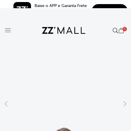
Baixe o APP e Garanta Frete 
BAIXAR
Grátis*
5.0
0