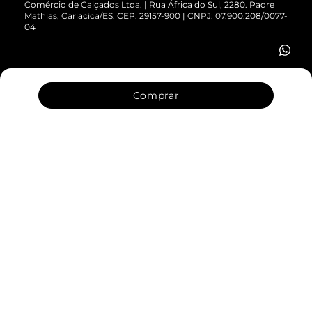
Comércio de Calçados Ltda. | Rua África do Sul, 2280. Padre
Mathias, Cariacica/ES. CEP: 29157-900 | CNPJ: 07.900.208/0077-
Vendas Corporativas
04
Comprar