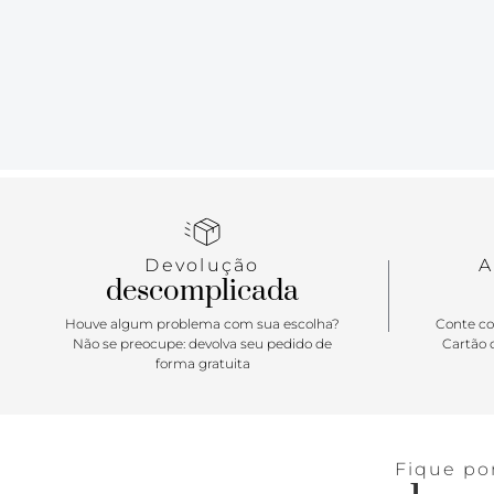
Devolução
A
descomplicada
Houve algum problema com sua escolha?
Conte co
Não se preocupe: devolva seu pedido de
Cartão d
forma gratuita
Fique po