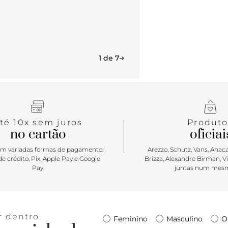
1 de 7
té 10x sem juros
Produto
no cartão
oficiai
m variadas formas de pagamento:
Arezzo, Schutz, Vans, Anacap
e crédito, Pix, Apple Pay e Google
Brizza, Alexandre Birman, V
Pay.
juntas num mesm
r dentro
Feminino
Masculino
O