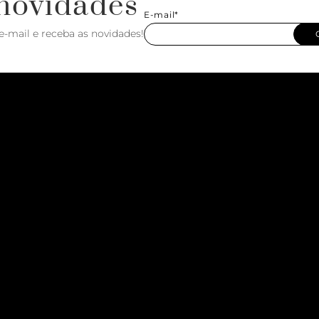
novidades
E-mail*
e-mail e receba as novidades!