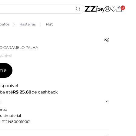
0
patos
Rasteiras
Flat
O CARAMELO PALHA
ponível
-me
isponível
ba até
R$ 25,60
de cashback
s
enza
ultimaterial
:
P1214800010001