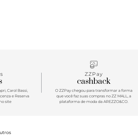
s
ZZPay
s
cashback
ri, Carol Bassi,
O ZZPay chegou para transformar a forma
icenza e Reserva
que você faz suas compras no ZZ MALL, a
o site
plataforma de moda da AREZZO&CO.
utros