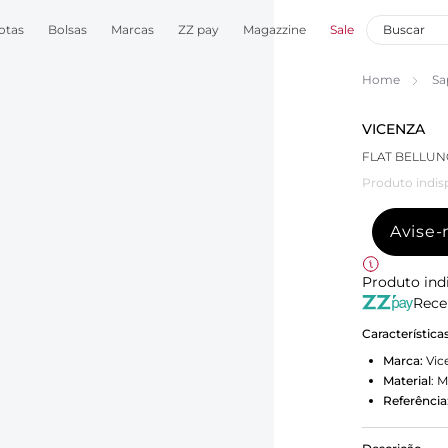
otas
Bolsas
Marcas
ZZ pay
Magazzine
Sale
Home
Sa
VICENZA
FLAT BELLUN
Produto indis
Avise
Produto ind
Rece
Característica
Marca:
Vic
Material
:
M
Referência