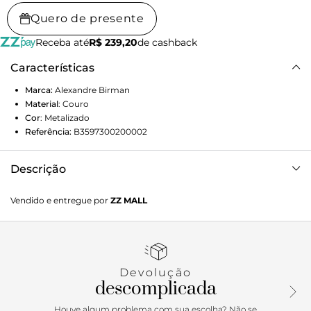
Quero de presente
Receba até
R$ 239,20
de cashback
Características
Marca:
Alexandre Birman
Material
:
Couro
Cor
:
Metalizado
Referência:
B3597300200002
Descrição
Sofisticado e elaborado, o modelo Cynthia é confeccionado
Vendido e entregue por
ZZ MALL
em Grid Metal Leather, um couro texturizado que adiciona
profundidade e riqueza ao visual. O destaque fica por conta
dos cristais feitos à mão, que adornam a parte frontal da
sandália, conferindo um toque de luxo atemporal. Com
salto flat, esta peça é a expressão perfeita de elegância e
Devolução
exclusividade.
descomplicada
Houve algum problema com sua escolha? Não se