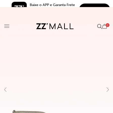
Baixe o APP e Garanta Frete 
BAIXAR
Grátis*
5.0
0