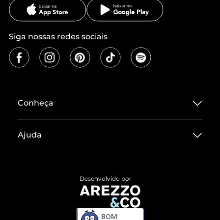
Siga nossas redes sociais
Conheça
Sobre ZZ MALL
Ajuda
Termos de Uso
Central de Atendimento
Políticas de Privacidade
Entrega
ZZ Influ
Desenvolvido por
Devolução do Produto
ZZ MALL é confiável
Compre pelo WhatsApp
ZZPay
BOM