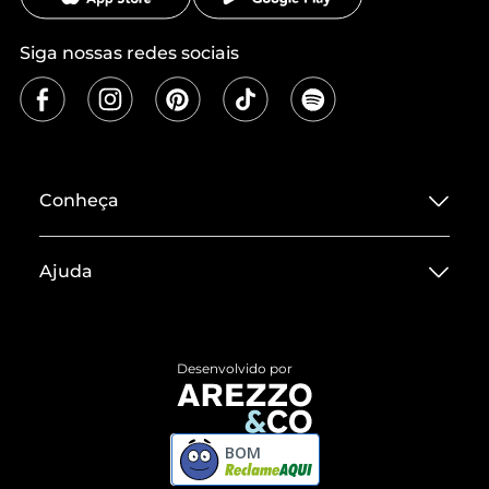
Siga nossas redes sociais
Conheça
Sobre ZZ MALL
Ajuda
Termos de Uso
Central de Atendimento
Políticas de Privacidade
Entrega
ZZ Influ
Desenvolvido por
Devolução do Produto
ZZ MALL é confiável
Compre pelo WhatsApp
ZZPay
BOM