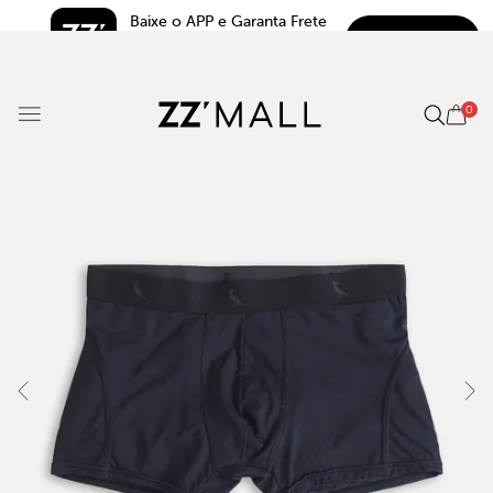
Baixe o APP e Garanta Frete 
BAIXAR
Grátis*
5.0
0