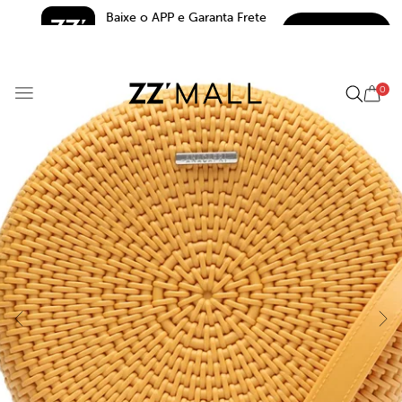
Baixe o APP e Garanta Frete 
BAIXAR
Grátis*
5.0
0