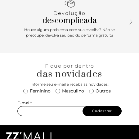
Porque Apostar
Devolução
descomplicada
Super cute! A bolsa redonda ANACAPRI é uma alternativa
descontraída e super fun de arrematar os looks despojados
Houve algum problema com sua escolha? Não se
do dia a dia. Confeccionada em material resistente e
preocupe: devolva seu pedido de forma gratuita
durável, ela ainda conta com uma textura charmosa que
remete às tramas naturais. Aposte!
Fique por dentro
das novidades
Informe seu e-mail e receba as novidades!
Feminino
Masculino
Outros
E-mail*
Cadastrar