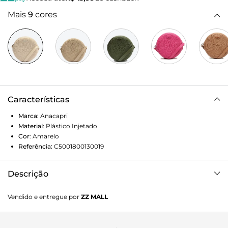
Mais
9
cores
Características
Marca:
Anacapri
Material
:
Plástico Injetado
Cor
:
Amarelo
Referência:
C5001800130019
Descrição
Bolsa feminina média amarela redonda. Possui textura em
Vendido e entregue por
ZZ MALL
padrões similares a trama de palha. Alça lisa crossbody,
fecho de zíper e aplicação de tag metálica com o nome da
marca.