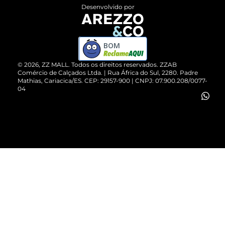
Entrega
ZZ Influ
Desenvolvido por
Devolução do Produto
ZZ MALL é confiável
Compre pelo WhatsApp
ZZPay
BOM
Cartão Presente
©
2026
, ZZ MALL. Todos os direitos reservados.
ZZAB
Comércio de Calçados Ltda. | Rua África do Sul, 2280. Padre
Mathias, Cariacica/ES. CEP: 29157-900 | CNPJ: 07.900.208/0077-
Vendas Corporativas
04