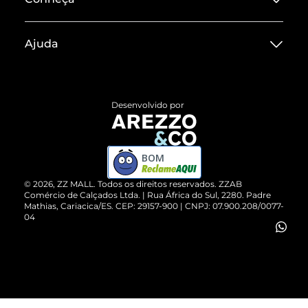
Sobre ZZ MALL
Ajuda
Termos de Uso
Central de Atendimento
Políticas de Privacidade
Entrega
ZZ Influ
Desenvolvido por
Devolução do Produto
ZZ MALL é confiável
Compre pelo WhatsApp
ZZPay
BOM
Cartão Presente
©
2026
, ZZ MALL. Todos os direitos reservados.
ZZAB
Comércio de Calçados Ltda. | Rua África do Sul, 2280. Padre
Mathias, Cariacica/ES. CEP: 29157-900 | CNPJ: 07.900.208/0077-
Vendas Corporativas
04