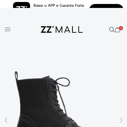
Baixe o APP e Garanta Frete 
BAIXAR
Grátis*
5.0
0