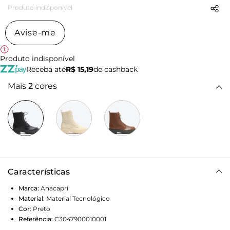
Produto indisponível
Avise-me
Produto indisponível
Receba até
R$ 15,19
de cashback
Mais
2
cores
Características
Marca:
Anacapri
Material
:
Material Tecnológico
Cor
:
Preto
Referência:
C3047900010001