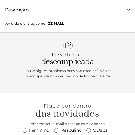
Descrição
O coturno Anacapri preto tem cano médio, solado
Vendido e entregue por
ZZ MALL
emborrachado levemente tratorado e bico redondo. Feito
em material similar ao couro, com atacadores da cor do
modelo e detalhe de knit nas laterais.
Porque Apostar:Aquele modelo para usar o ano inteiro! O
Devolução
coturno vem com uma pegada super urbana graças ao
descomplicada
solado chunky e do detalhe de knit, garantia de muita
versatilidade e conforto. Perfeito para agregar um toque
Houve algum problema com sua escolha? Não se
despojado e fashionista nas suas montagens. Se jogue e
preocupe: devolva seu pedido de forma gratuita
arrase!
Fique por dentro
das novidades
Informe seu e-mail e receba as novidades!
Feminino
Masculino
Outros