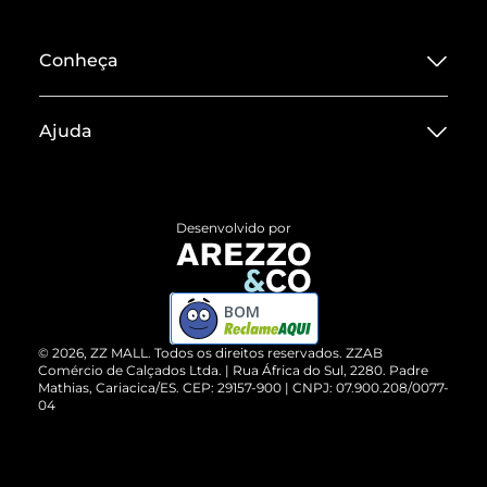
Conheça
Sobre ZZ MALL
Ajuda
Termos de Uso
Central de Atendimento
Políticas de Privacidade
Entrega
ZZ Influ
Desenvolvido por
Devolução do Produto
ZZ MALL é confiável
Compre pelo WhatsApp
ZZPay
BOM
Cartão Presente
©
2026
, ZZ MALL. Todos os direitos reservados.
ZZAB
Comércio de Calçados Ltda. | Rua África do Sul, 2280. Padre
Mathias, Cariacica/ES. CEP: 29157-900 | CNPJ: 07.900.208/0077-
Vendas Corporativas
04