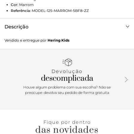
Cor
:
Marrom
Referência:
MODEL-125-MARROM-5BF8-ZZ
Descrição
Conjunto confeccionado em moletom peluciado com
Vendido e entregue por
Hering Kids
modelagem oversized, solta ao corpo. A blusa possui
manga longa, decote redondo e estampa frontal. Calça
legging com cós em elástico. Detalhes da peça:Moletom
peluciado Modelagem oversized Manga longa Decote
redondo Estampa frontal Cós com elástico
Devolução
descomplicada
Houve algum problema com sua escolha? Não se
preocupe: devolva seu pedido de forma gratuita
Fique por dentro
das novidades