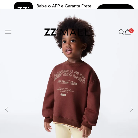
Baixe o APP e Garanta Frete 
BAIXAR
Grátis*
5.0
0