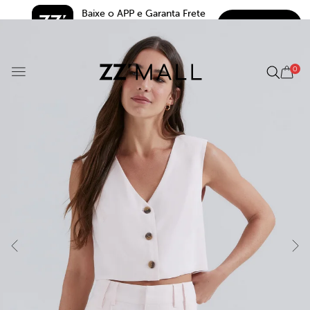
Baixe o APP e Garanta Frete 
BAIXAR
Grátis*
5.0
0