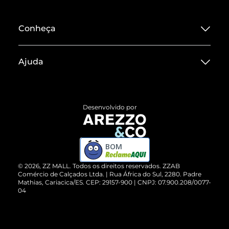
Conheça
Sobre ZZ MALL
Ajuda
Termos de Uso
Central de Atendimento
Políticas de Privacidade
Entrega
ZZ Influ
Desenvolvido por
Devolução do Produto
ZZ MALL é confiável
Compre pelo WhatsApp
ZZPay
BOM
Cartão Presente
©
2026
, ZZ MALL. Todos os direitos reservados.
ZZAB
Comércio de Calçados Ltda. | Rua África do Sul, 2280. Padre
Mathias, Cariacica/ES. CEP: 29157-900 | CNPJ: 07.900.208/0077-
Vendas Corporativas
04