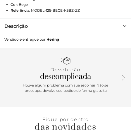
Cor
:
Bege
Referência:
MODEL-125-BEGE-K5BZ-ZZ
Descrição
Colete feminino cropped elaborado em tecido de viscose.
Vendido e entregue por
Hering
Com silhueta slim e toque macio, esta peça oferece
sofisticação e praticidade, ideal para complementar seu
visual com charme e estilo em todas as ocasiões. Detalhes
da peça: Em tecido Modelagem slim Comprimento
cropped Decote em V Vista com botões Recorte princesa
Devolução
descomplicada
Houve algum problema com sua escolha? Não se
preocupe: devolva seu pedido de forma gratuita
Fique por dentro
das novidades