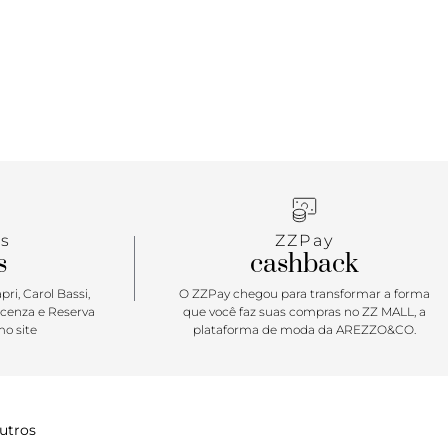
s
ZZPay
s
cashback
ri, Carol Bassi,
O ZZPay chegou para transformar a forma
icenza e Reserva
que você faz suas compras no ZZ MALL, a
o site
plataforma de moda da AREZZO&CO.
utros