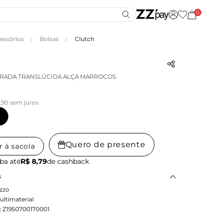
0
essórios
Bolsas
Clutch
RADA TRANSLÚCIDA ALÇA MARROCOS
,90 sem juros
Quero de presente
r à sacola
ba até
R$ 8,79
de cashback
s
zzo
ultimaterial
:
Z1950700170001