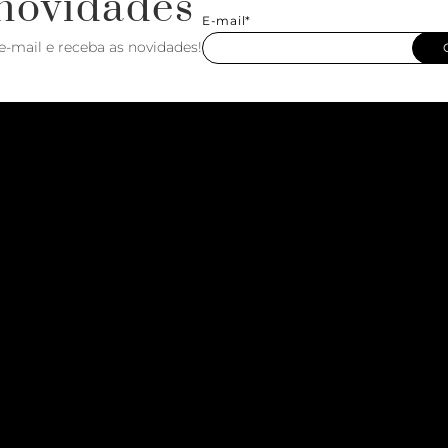
novidades
E-mail*
e-mail e receba as novidades!