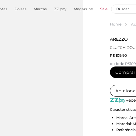
otas
Bolsas
Marcas
ZZ pay
Magazzine
Sale
Home
Ac
AREZZO
CLUTCH DOU
R$ 109,90
ou 1x de R$109
Comprar
Adiciona
Rece
Característica
Marca:
Are
Material
:
M
Referência