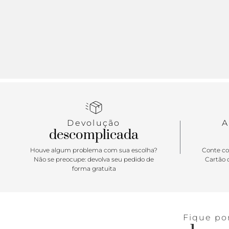
Devolução
A
descomplicada
Houve algum problema com sua escolha?
Conte co
Não se preocupe: devolva seu pedido de
Cartão d
forma gratuita
Fique po