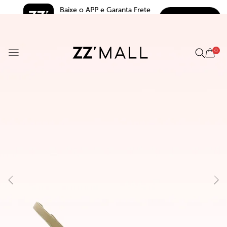
Baixe o APP e Garanta Frete 
BAIXAR
Grátis*
5.0
0