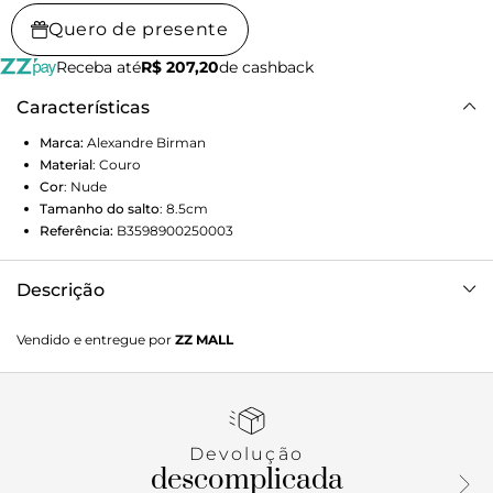
Quero de presente
Receba até
R$ 207,20
de cashback
Características
Marca:
Alexandre Birman
Material
:
Couro
Cor
:
Nude
Tamanho do salto
:
8.5cm
Referência:
B3598900250003
Descrição
A família Clarita Double Sling, em couro, destaca o laço
Vendido e entregue por
ZZ MALL
duplo e assimétrico como elemento central de sua
identidade. Disponível em quatro cores, une elegância,
leveza e sofisticação nas versões flat, slingback 50mm e
85mm.
Devolução
descomplicada