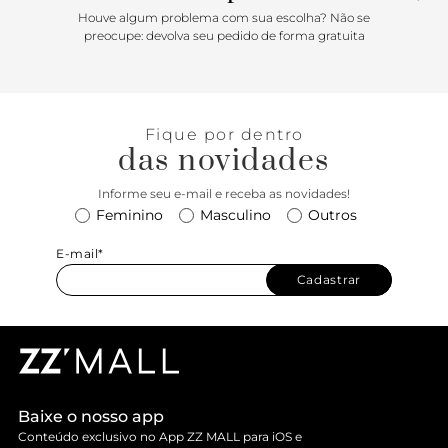
Houve algum problema com sua escolha? Não se
preocupe: devolva seu pedido de forma gratuita
Fique por dentro
das novidades
Informe seu e-mail e receba as novidades!
Feminino
Masculino
Outros
E-mail*
Cadastrar
Baixe o nosso app
Conteúdo exclusivo no App ZZ MALL para iOS e