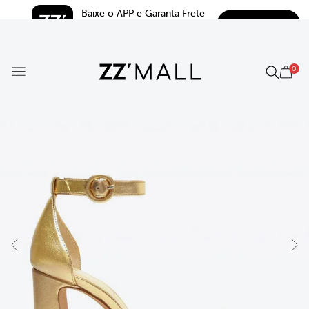
Baixe o APP e Garanta Frete 
BAIXAR
Grátis*
5.0
0