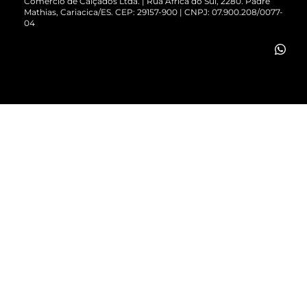
Comércio de Calçados Ltda. | Rua África do Sul, 2280. Padre
Mathias, Cariacica/ES. CEP: 29157-900 | CNPJ: 07.900.208/0077-
Vendas Corporativas
04