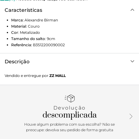
Características
Marca:
Alexandre Birman
Material
:
Couro
Cor
:
Metalizado
Tamanho do salto
:
9cm
Referência:
B3512200090002
Descrição
Sandália Clarita em kid soft metal oro. Solado em couro
Vendido e entregue por
ZZ MALL
italiano e salto bloco curve em kid soft metal oro.
Devolução
descomplicada
Houve algum problema com sua escolha? Não se
preocupe: devolva seu pedido de forma gratuita