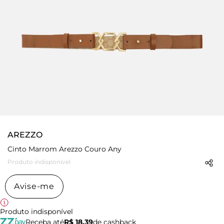
AREZZO
Cinto Marrom Arezzo Couro Any
Produto indisponível
Avise-me
Produto indisponível
Receba até
R$ 18,39
de cashback