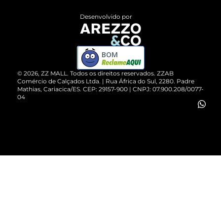
Entrega
ZZ Influ
Desenvolvido por
Devolução do Produto
ZZ MALL é confiável
Compre pelo WhatsApp
ZZPay
BOM
Cartão Presente
©
2026
, ZZ MALL. Todos os direitos reservados.
ZZAB
Comércio de Calçados Ltda. | Rua África do Sul, 2280. Padre
Mathias, Cariacica/ES. CEP: 29157-900 | CNPJ: 07.900.208/0077-
Vendas Corporativas
04