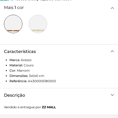
Mais
1
cor
Características
Marca:
Arezzo
Material
:
Couro
Cor
:
Marrom
Dimensões:
3x0x0
cm
Referência:
A4300005180003
Descrição
Cinto marrom de couro. O acessório tem fivela metálica
Vendido e entregue por
ZZ MALL
formada por elos com formato geométrico e inscrição do
nome da marca. Parte interna em material com