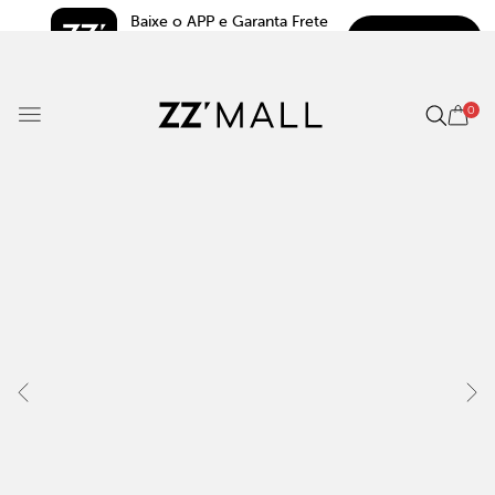
Baixe o APP e Garanta Frete 
BAIXAR
Grátis*
5.0
0