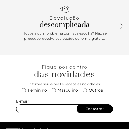
monograma Arezzo. Para uso na cintura, é ajustável e tem
dois passadores em tiras de couro.
Devolução
descomplicada
Houve algum problema com sua escolha? Não se
preocupe: devolva seu pedido de forma gratuita
Fique por dentro
das novidades
Informe seu e-mail e receba as novidades!
Feminino
Masculino
Outros
E-mail*
Cadastrar