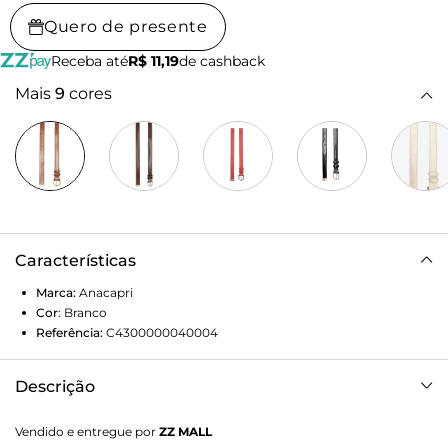
Quero de presente
Receba até
R$ 11,19
de cashback
Mais
9
cores
Características
Marca:
Anacapri
Cor
:
Branco
Referência:
C4300000040004
Descrição
Cinto Valentina fino, com fivela metálica, na cor branca. O
Vendido e entregue por
ZZ MALL
acessório no tamanho P de material similar ao couro,