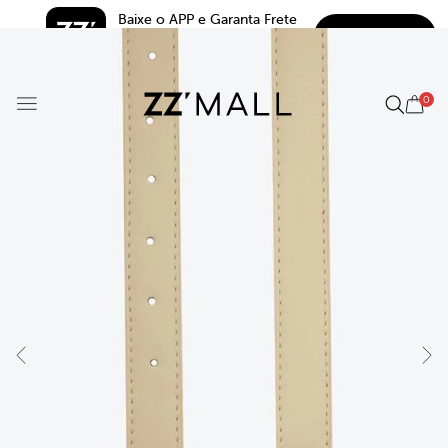
Baixe o APP e Garanta Frete 
BAIXAR
Grátis*
5.0
0