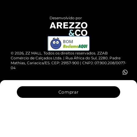
Central de Atendimento
Políticas de Privacidade
Entrega
ZZ Influ
Desenvolvido por
Devolução do Produto
ZZ MALL é confiável
Compre pelo WhatsApp
ZZPay
BOM
Cartão Presente
©
2026
, ZZ MALL. Todos os direitos reservados.
ZZAB
Comércio de Calçados Ltda. | Rua África do Sul, 2280. Padre
Mathias, Cariacica/ES. CEP: 29157-900 | CNPJ: 07.900.208/0077-
Vendas Corporativas
04
Comprar