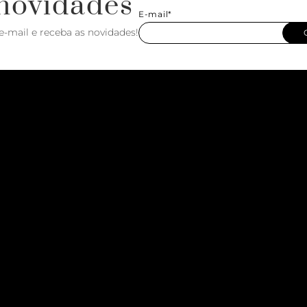
novidades
E-mail*
e-mail e receba as novidades!