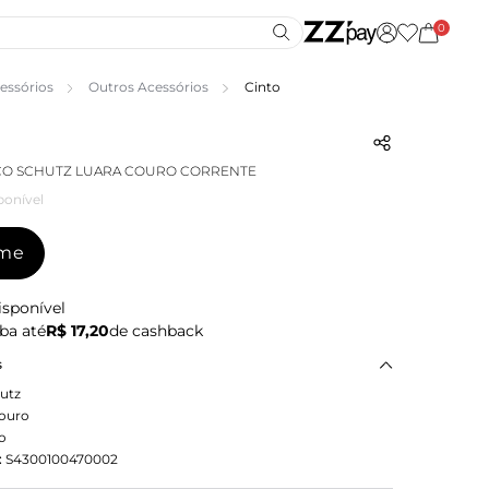
0
essórios
Outros Acessórios
Cinto
CO SCHUTZ LUARA COURO CORRENTE
ponível
-me
isponível
ba até
R$ 17,20
de cashback
s
utz
ouro
o
:
S4300100470002