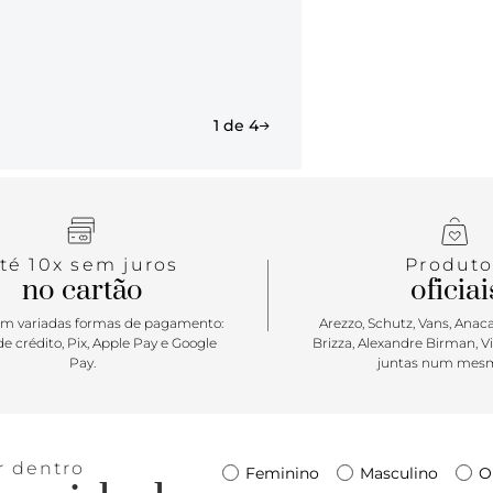
1 de 4
té 10x sem juros
Produto
no cartão
oficiai
m variadas formas de pagamento:
Arezzo, Schutz, Vans, Anacap
e crédito, Pix, Apple Pay e Google
Brizza, Alexandre Birman, V
Pay.
juntas num mesm
r dentro
Feminino
Masculino
O