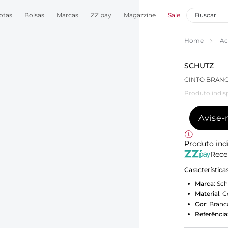
otas
Bolsas
Marcas
ZZ pay
Magazzine
Sale
Home
Ac
SCHUTZ
CINTO BRAN
Produto indis
Avise
Produto ind
Rece
Característica
Marca:
Sch
Material
:
C
Cor
:
Branc
Referência