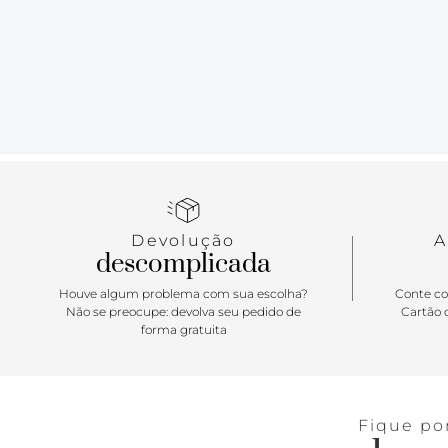
Devolução
A
descomplicada
Houve algum problema com sua escolha?
Conte co
Não se preocupe: devolva seu pedido de
Cartão d
forma gratuita
Fique po