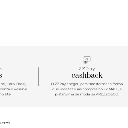
s
ZZPay
s
cashback
ri, Carol Bassi,
O ZZPay chegou para transformar a forma
icenza e Reserva
que você faz suas compras no ZZ MALL, a
o site
plataforma de moda da AREZZO&CO.
utros